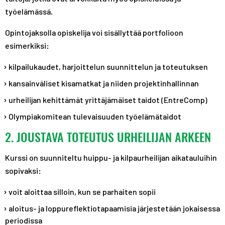
työelämässä.
Opintojaksolla opiskelija voi sisällyttää portfolioon
esimerkiksi:
kilpailukaudet, harjoittelun suunnittelun ja toteutuksen
kansainväliset kisamatkat ja niiden projektinhallinnan
urheilijan kehittämät yrittäjämäiset taidot (EntreComp)
Olympiakomitean tulevaisuuden työelämätaidot
2. JOUSTAVA TOTEUTUS URHEILIJAN ARKEEN
Kurssi on suunniteltu huippu- ja kilpaurheilijan aikatauluihin
sopivaksi:
voit aloittaa silloin, kun se parhaiten sopii
aloitus- ja loppureflektiotapaamisia järjestetään jokaisessa
periodissa