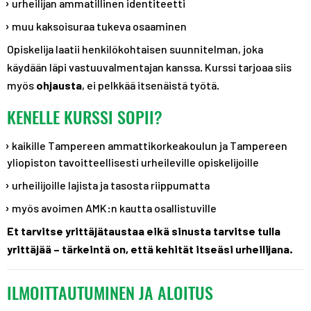
urheilijan ammatillinen identiteetti
muu kaksoisuraa tukeva osaaminen
Opiskelija laatii henkilökohtaisen suunnitelman, joka
käydään läpi vastuuvalmentajan kanssa. Kurssi tarjoaa siis
myös
ohjausta
, ei pelkkää itsenäistä työtä.
KENELLE KURSSI SOPII?
kaikille Tampereen ammattikorkeakoulun ja Tampereen
yliopiston tavoitteellisesti urheileville opiskelijoille
urheilijoille lajista ja tasosta riippumatta
myös avoimen AMK:n kautta osallistuville
Et tarvitse yrittäjätaustaa eikä sinusta tarvitse tulla
yrittäjää – tärkeintä on, että kehität itseäsi urheilijana.
ILMOITTAUTUMINEN JA ALOITUS