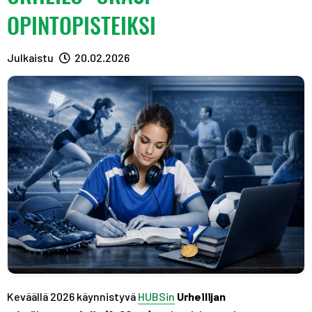
A
R
R
OPINTOPISTEIKSI
S
A
A
T
S
S
Julkaistu
20.02.2026
T
T
Keväällä 2026 käynnistyvä
HUBSin
Urheilijan