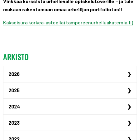
Vinkkaa kurssista urheilevalle opiskelutoverille – ja tule
mukaan rakentamaan omaa urheilijan portfoliotasi!
Kaksoisura korkea-asteella (tampereenurheiluakatemia.fi)
ARKISTO
2026
Urheilijan yrittäjyysp...
2025
Urheilijan yrittäjyysp...
Maailmanmestari Peppi ...
2024
Urheiluoppilaitosillat...
Justus Kilpinen yhdist...
Akatemiaurheilijana Ta...
2023
Jenna Koskimäki hyödyn...
Tampereen hybridiakate...
Uusia urheilija-asunto...
Urheiluoppilaitosillat...
Liiketalouden opiskeli...
2022