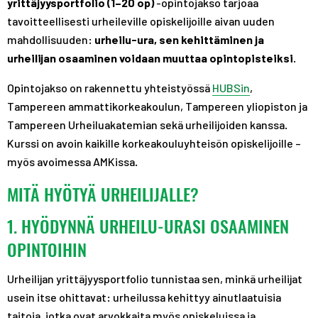
yrittäjyysportfolio (1–20 op)
-opintojakso tarjoaa
tavoitteellisesti urheileville opiskelijoille aivan uuden
mahdollisuuden:
urheilu-ura, sen kehittäminen ja
urheilijan osaaminen voidaan muuttaa opintopisteiksi
.
Opintojakso on rakennettu yhteistyössä
HUBSin
,
Tampereen ammattikorkeakoulun, Tampereen yliopiston ja
Tampereen Urheiluakatemian sekä urheilijoiden kanssa.
Kurssi on avoin kaikille korkeakouluyhteisön opiskelijoille –
myös avoimessa AMKissa.
MITÄ HYÖTYÄ URHEILIJALLE?
1. HYÖDYNNÄ URHEILU-URASI OSAAMINEN
OPINTOIHIN
Urheilijan yrittäjyysportfolio tunnistaa sen, minkä urheilijat
usein itse ohittavat: urheilussa kehittyy ainutlaatuisia
taitoja, jotka ovat arvokkaita myös opiskeluissa ja