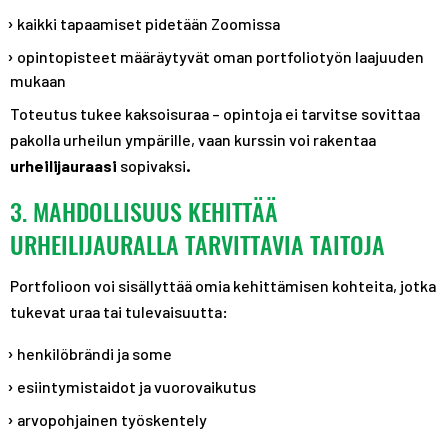
kaikki tapaamiset pidetään Zoomissa
opintopisteet määräytyvät oman portfoliotyön laajuuden
mukaan
Toteutus tukee kaksoisuraa – opintoja ei tarvitse sovittaa
pakolla urheilun ympärille, vaan kurssin voi rakentaa
urheilijauraasi
sopivaksi
.
3. MAHDOLLISUUS KEHITTÄÄ
URHEILIJAURALLA TARVITTAVIA TAITOJA
Portfolioon voi sisällyttää omia kehittämisen kohteita, jotka
tukevat uraa tai tulevaisuutta:
henkilöbrändi ja some
esiintymistaidot ja vuorovaikutus
arvopohjainen työskentely