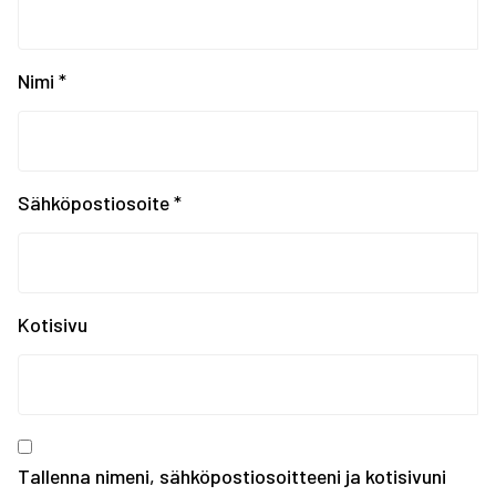
Universiadit Krasnojar...
Tampereen Urheiluakate...
EYOF SARAJEVO 2019: Ko...
Nimi
*
EYOF Sarajevo 2019: To...
Painonnoston ja voiman...
EYOF SARAJEVO 2019: En...
Tampereen kaupungin ka...
Sähköpostiosoite
*
Kiinnostaako kesätyö F...
Erasmus+ SCORES -hankk...
SUOMEN JOUKKUE EYOF-TA...
SEO hakee urheilijoita...
Kotisivu
Olympiakomitean tiedot...
Annetaan Suomen nuoril...
Vanhempi nuoren urheil...
Kevään haku urheiluaka...
Tallenna nimeni, sähköpostiosoitteeni ja kotisivuni