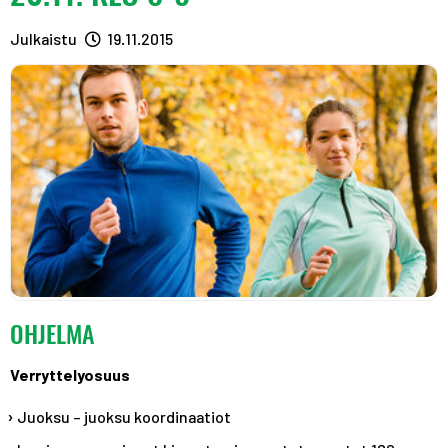
A
R
R
S
A
A
Julkaistu
19.11.2015
T
S
S
T
T
OHJELMA
Verryttelyosuus
Juoksu – juoksu koordinaatiot