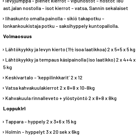
levyjumppa – pienet kierrot – vipunostot – nostot 180
ast.jalan nostolla – isot kierrot – vatsa, Sannin sekalaiset
lihaskunto omalla painolla – sikiö takapotku –
lonkankoukistaja potku – saksihyppely kuntopallolla.
Voimaosuus
Lähtökyykky ja levyn kierto (1½ isoa laatikkoa) 2 x 5+5 x 5 kg
Lähtökyykky ja tempaus käsipainolla (iso laatikko) 2 x 4+4 x
5 kg
Keskivartalo – ’keppilinkkarit’ 2 x 12
Vatsa kahvakuulakierrot 2 x 8+8 x 10-8kg
Kahvakuula rinnalleveto + ylöstyöntö 2 x 8+8 x 8kg
Loppukiri
Tappara – hyppely 2 x 3+6 x 15 kg
Holmin – hyppelyt 3 x 20 sek x 6kg