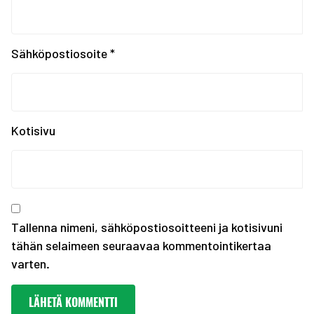
Painonnoston ja voiman...
EYOF SARAJEVO 2019: En...
Tampereen kaupungin ka...
Sähköpostiosoite
*
Kiinnostaako kesätyö F...
Erasmus+ SCORES -hankk...
SUOMEN JOUKKUE EYOF-TA...
SEO hakee urheilijoita...
Kotisivu
Olympiakomitean tiedot...
Annetaan Suomen nuoril...
Vanhempi nuoren urheil...
Kevään haku urheiluaka...
Tallenna nimeni, sähköpostiosoitteeni ja kotisivuni
tähän selaimeen seuraavaa kommentointikertaa
varten.