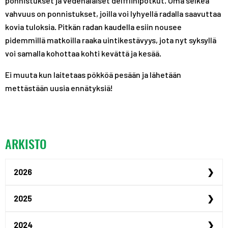
ponnistukset ja vedenalaiset delffiinipotkut. Oma selkeä
vahvuus on ponnistukset, joilla voi lyhyellä radalla saavuttaa
kovia tuloksia. Pitkän radan kaudella esiin nousee
pidemmillä matkoilla raaka uintikestävyys, jota nyt syksyllä
voi samalla kohottaa kohti kevättä ja kesää.
Ei muuta kun laitetaas pökköä pesään ja lähetään
mettästään uusia ennätyksiä!
ARKISTO
2026
Urheilijan yrittäjyysp...
2025
Urheilijan yrittäjyysp...
Maailmanmestari Peppi ...
2024