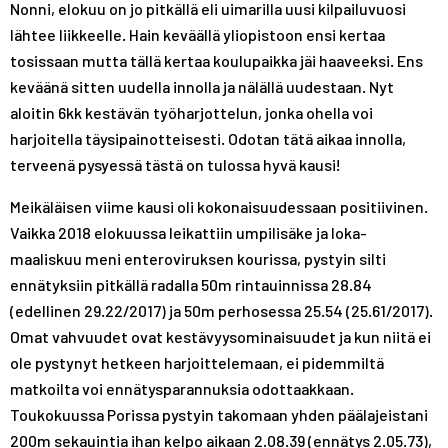
Nonni, elokuu on jo pitkällä eli uimarilla uusi kilpailuvuosi
A
R
R
lähtee liikkeelle. Hain keväällä yliopistoon ensi kertaa
S
A
A
T
S
S
tosissaan mutta tällä kertaa koulupaikka jäi haaveeksi. Ens
T
T
keväänä sitten uudella innolla ja nälällä uudestaan. Nyt
aloitin 6kk kestävän työharjottelun, jonka ohella voi
harjoitella täysipainotteisesti. Odotan tätä aikaa innolla,
terveenä pysyessä tästä on tulossa hyvä kausi!
Meikäläisen viime kausi oli kokonaisuudessaan positiivinen.
Vaikka 2018 elokuussa leikattiin umpilisäke ja loka-
maaliskuu meni enteroviruksen kourissa, pystyin silti
ennätyksiin pitkällä radalla 50m rintauinnissa 28.84
(edellinen 29.22/2017) ja 50m perhosessa 25.54 (25.61/2017).
Omat vahvuudet ovat kestävyysominaisuudet ja kun niitä ei
ole pystynyt hetkeen harjoittelemaan, ei pidemmiltä
matkoilta voi ennätysparannuksia odottaakkaan.
Toukokuussa Porissa pystyin takomaan yhden päälajeistani
200m sekauintia ihan kelpo aikaan 2.08.39 (ennätys 2.05.73),