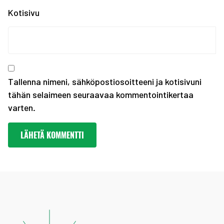
SEO hakee urheilijoita...
Kotisivu
Olympiakomitean tiedot...
Annetaan Suomen nuoril...
Vanhempi nuoren urheil...
Kevään haku urheiluaka...
Tallenna nimeni, sähköpostiosoitteeni ja kotisivuni
tähän selaimeen seuraavaa kommentointikertaa
varten.