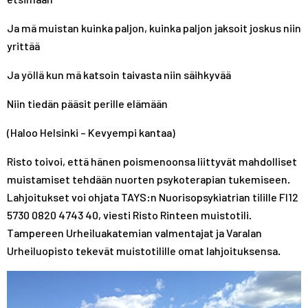
Ja mä muistan kuinka paljon, kuinka paljon jaksoit joskus niin
yrittää
Ja yöllä kun mä katsoin taivasta niin säihkyvää
Niin tiedän pääsit perille elämään
(Haloo Helsinki – Kevyempi kantaa)
Risto toivoi, että hänen poismenoonsa liittyvät mahdolliset
muistamiset tehdään nuorten psykoterapian tukemiseen.
Lahjoitukset voi ohjata TAYS:n Nuorisopsykiatrian tilille FI12
5730 0820 4743 40, viesti Risto Rinteen muistotili.
Tampereen Urheiluakatemian valmentajat ja Varalan
Urheiluopisto tekevät muistotilille omat lahjoituksensa.