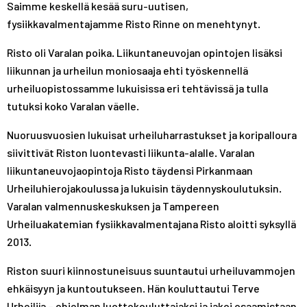
Saimme keskellä kesää suru-uutisen,
A
R
R
fysiikkavalmentajamme Risto Rinne on menehtynyt.
S
A
A
T
S
S
Risto oli Varalan poika. Liikuntaneuvojan opintojen lisäksi
T
T
liikunnan ja urheilun moniosaaja ehti työskennellä
urheiluopistossamme lukuisissa eri tehtävissä ja tulla
tutuksi koko Varalan väelle.
Nuoruusvuosien lukuisat urheiluharrastukset ja koripalloura
siivittivät Riston luontevasti liikunta-alalle. Varalan
liikuntaneuvojaopintoja Risto täydensi Pirkanmaan
Urheiluhierojakoulussa ja lukuisin täydennyskoulutuksin.
Varalan valmennuskeskuksen ja Tampereen
Urheiluakatemian fysiikkavalmentajana Risto aloitti syksyllä
2013.
Riston suuri kiinnostuneisuus suuntautui urheiluvammojen
ehkäisyyn ja kuntoutukseen. Hän kouluttautui Terve
Urheilija – ohjelman luottokouluttajaksi ja jakoi osaamistaan