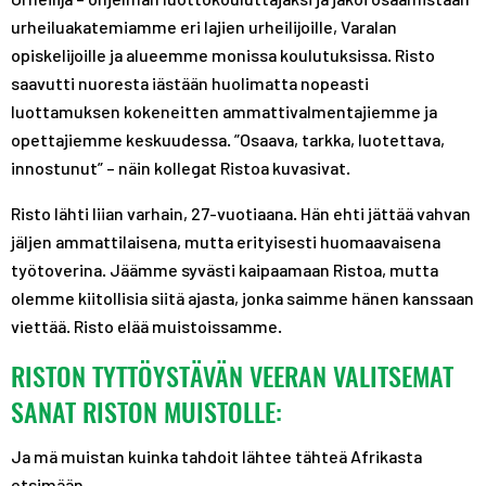
urheiluakatemiamme eri lajien urheilijoille, Varalan
opiskelijoille ja alueemme monissa koulutuksissa. Risto
saavutti nuoresta iästään huolimatta nopeasti
luottamuksen kokeneitten ammattivalmentajiemme ja
opettajiemme keskuudessa. ”Osaava, tarkka, luotettava,
innostunut” – näin kollegat Ristoa kuvasivat.
Risto lähti liian varhain, 27-vuotiaana. Hän ehti jättää vahvan
jäljen ammattilaisena, mutta erityisesti huomaavaisena
työtoverina. Jäämme syvästi kaipaamaan Ristoa, mutta
olemme kiitollisia siitä ajasta, jonka saimme hänen kanssaan
viettää. Risto elää muistoissamme.
RISTON TYTTÖYSTÄVÄN VEERAN VALITSEMAT
SANAT RISTON MUISTOLLE:
Ja mä muistan kuinka tahdoit lähtee tähteä Afrikasta
etsimään