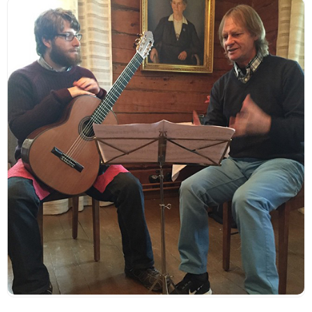
A
R
R
S
A
A
T
S
S
T
T