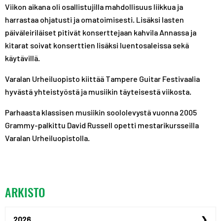
Viikon aikana oli osallistujilla mahdollisuus liikkua ja
harrastaa ohjatusti ja omatoimisesti. Lisäksi lasten
päiväleiriläiset pitivät konserttejaan kahvila Annassa ja
kitarat soivat konserttien lisäksi luentosaleissa sekä
käytävillä.
Varalan Urheiluopisto kiittää Tampere Guitar Festivaalia
hyvästä yhteistyöstä ja musiikin täyteisestä viikosta.
Parhaasta klassisen musiikin soololevystä vuonna 2005
Grammy-palkittu David Russell opetti mestarikursseilla
Varalan Urheiluopistolla.
ARKISTO
2026