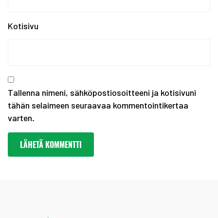
SUOMEN JOUKKUE EYOF-TA...
SEO hakee urheilijoita...
Kotisivu
Olympiakomitean tiedot...
Annetaan Suomen nuoril...
Vanhempi nuoren urheil...
Kevään haku urheiluaka...
Tallenna nimeni, sähköpostiosoitteeni ja kotisivuni
tähän selaimeen seuraavaa kommentointikertaa
varten.