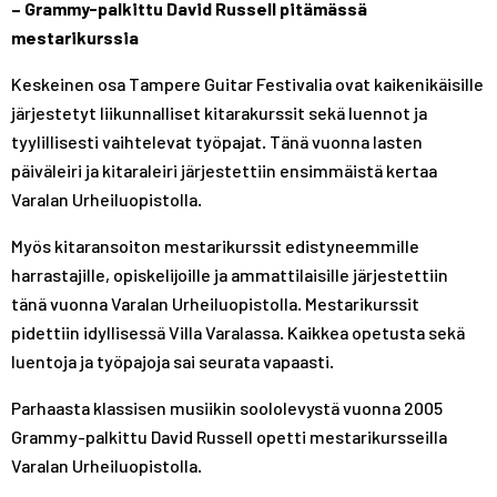
– Grammy-palkittu David Russell pitämässä
mestarikurssia
Keskeinen osa Tampere Guitar Festivalia ovat kaikenikäisille
järjestetyt liikunnalliset kitarakurssit sekä luennot ja
tyylillisesti vaihtelevat työpajat. Tänä vuonna lasten
päiväleiri ja kitaraleiri järjestettiin ensimmäistä kertaa
Varalan Urheiluopistolla.
Myös kitaransoiton mestarikurssit edistyneemmille
harrastajille, opiskelijoille ja ammattilaisille järjestettiin
tänä vuonna Varalan Urheiluopistolla. Mestarikurssit
pidettiin idyllisessä Villa Varalassa. Kaikkea opetusta sekä
luentoja ja työpajoja sai seurata vapaasti.
Parhaasta klassisen musiikin soololevystä vuonna 2005
Grammy-palkittu David Russell opetti mestarikursseilla
Varalan Urheiluopistolla.