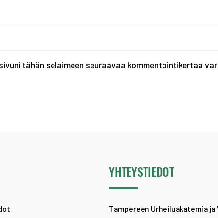
tisivuni tähän selaimeen seuraavaa kommentointikertaa var
Ä
YHTEYSTIEDOT
dot
Tampereen Urheiluakatemia ja 