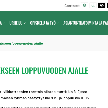
Contrast
D
N
B
E
I
L
F
G
A
A
URHEILU
OPISKELU JA TYÖ
ASIANTUNTIJATOIMINTA JA PA
A
H
C
U
T
K
L
C
A
T
O
N
tekseen loppuvuoden ajalle
C
N
D
O
T
W
N
R
H
T
A
I
EKSEEN LOPPUVUODEN AJALLE
R
S
T
A
T
E
S
C
T
O
-viikkotreenien torstain pilates-tunti (klo 8-9) saa
N
äisen ryhmän päätyttyä klo 9.15. ja loppuu klo 10.15.
T
R
 uuteen pilates-ryhmään voivat ilmoittautua jäsenmaksun