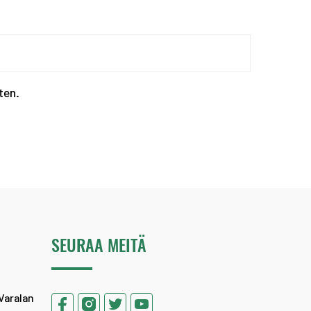
Kevään haku urheiluaka...
ten.
SEURAA MEITÄ
Varalan