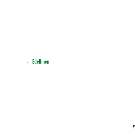
←
Edellinen
S