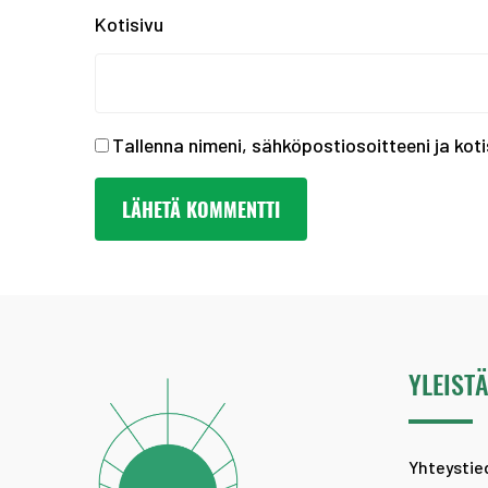
Kotisivu
Tallenna nimeni, sähköpostiosoitteeni ja ko
YLEIST
Yhteystie