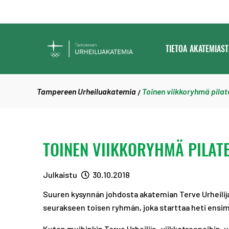
SIIRRY SISÄLTÖÖN
TAMPEREEN
TIETOA AKATEMIAST
URHEILUAKATEMIA
Tampereen Urheiluakatemia
Toinen viikkoryhmä pila
/
TOINEN VIIKKORYHMÄ PILAT
Julkaistu
30.10.2018
Suuren kysynnän johdosta akatemian Terve Urheilija 
seurakseen toisen ryhmän, joka starttaa heti ensimm
Kuten muihinkin Terve Urheilija -viikkotreeneihin,