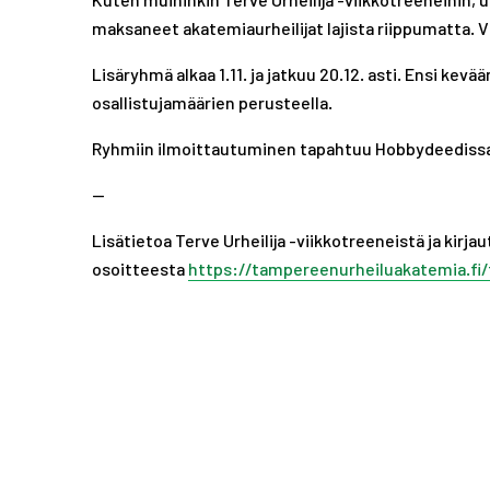
maksaneet akatemiaurheilijat lajista riippumatta. Vii
Lisäryhmä alkaa 1.11. ja jatkuu 20.12. asti. Ensi kev
osallistujamäärien perusteella.
Ryhmiin ilmoittautuminen tapahtuu Hobbydeediss
—
Lisätietoa Terve Urheilija -viikkotreeneistä ja kir
osoitteesta
https://tampereenurheiluakatemia.fi/t