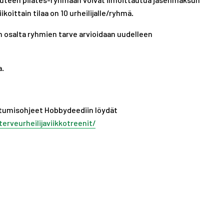
A
koittain tilaa on 10 urheilijalle/ryhmä.
S
T
ään osalta ryhmien tarve arvioidaan uudelleen
a.
jautumisohjeet Hobbydeediin löydät
erveurheilijaviikkotreenit/