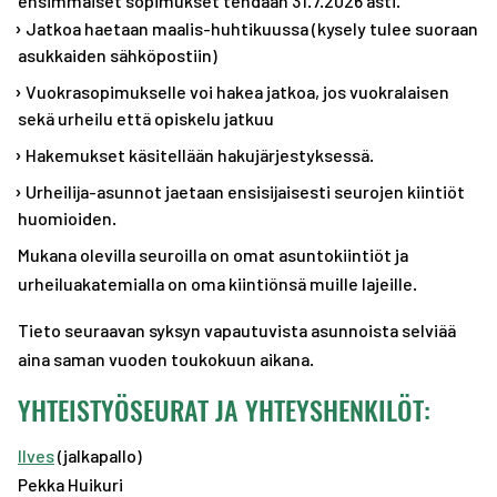
ensimmäiset sopimukset tehdään 31.7.2026 asti.
Jatkoa haetaan maalis-huhtikuussa (kysely tulee suoraan
asukkaiden sähköpostiin)
Vuokrasopimukselle voi hakea jatkoa, jos vuokralaisen
sekä urheilu että opiskelu jatkuu
Hakemukset käsitellään hakujärjestyksessä.
Urheilija-asunnot jaetaan ensisijaisesti seurojen kiintiöt
huomioiden.
Mukana olevilla seuroilla on omat asuntokiintiöt ja
urheiluakatemialla on oma kiintiönsä muille lajeille.
Tieto seuraavan syksyn vapautuvista asunnoista selviää
aina saman vuoden toukokuun aikana.
YHTEISTYÖSEURAT JA YHTEYSHENKILÖT:
Ilves
(jalkapallo)
Pekka Huikuri