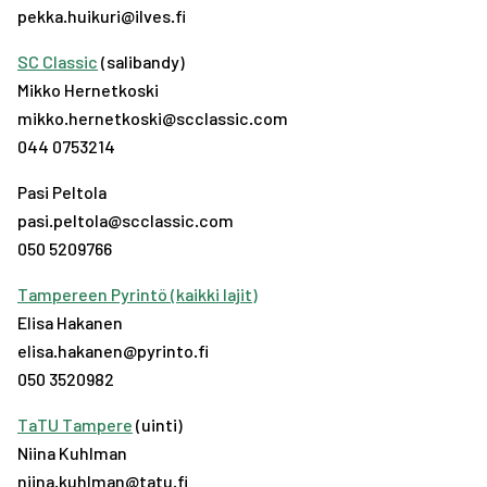
pekka.huikuri@ilves.fi
SC Classic
(salibandy)
Mikko Hernetkoski
mikko.hernetkoski@scclassic.com
044 0753214
Pasi Peltola
pasi.peltola@scclassic.com
050 5209766
Tampereen Pyrintö (kaikki lajit)
Elisa Hakanen
elisa.hakanen@pyrinto.fi
050 3520982
TaTU Tampere
(uinti)
Niina Kuhlman
niina.kuhlman@tatu.fi