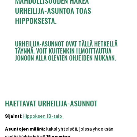
MAHDOLLISUUDEN HAKEA
URHEILIJA-ASUNTOA TOAS
HIPPOKSESTA.
URHEILIJA-ASUNNOT OVAT TÄLLÄ HETKELLÄ
TÄYNNÄ. VOIT KUITENKIN ILMOITTAUTUA
JONOON ALLA OLEVIEN OHJEIDEN MUKAAN.
HAETTAVAT URHEILIJA-ASUNNOT
Sijainti:
Hippoksen 1B-talo
Asuntojen määrä:
kaksi yhteisöä, joissa yhdeksän
yksiötä/yhteisö eli
18 asuntoa