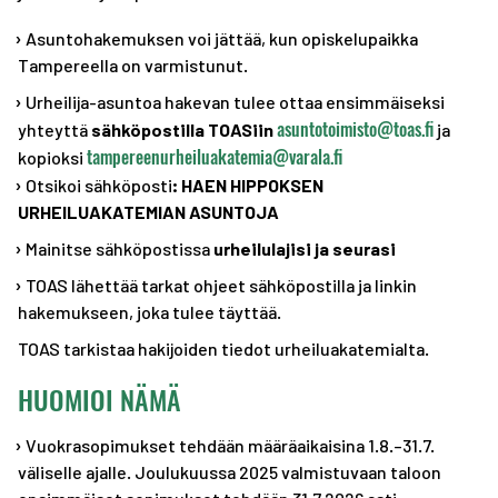
Asuntohakemuksen voi jättää, kun opiskelupaikka
Tampereella on varmistunut.
Urheilija-asuntoa hakevan tulee ottaa ensimmäiseksi
asuntotoimisto@toas.fi
yhteyttä
sähköpostilla TOASiin
ja
tampereenurheiluakatemia@varala.fi
kopioksi
Otsikoi sähköposti
: HAEN HIPPOKSEN
URHEILUAKATEMIAN ASUNTOJA
Mainitse sähköpostissa
urheilulajisi
ja seurasi
TOAS lähettää tarkat ohjeet sähköpostilla ja linkin
hakemukseen, joka tulee täyttää.
TOAS tarkistaa hakijoiden tiedot urheiluakatemialta.
HUOMIOI NÄMÄ
Vuokrasopimukset tehdään määräaikaisina 1.8.–31.7.
väliselle ajalle. Joulukuussa 2025 valmistuvaan taloon