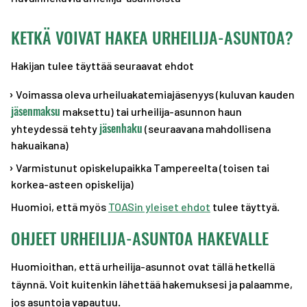
KETKÄ VOIVAT HAKEA URHEILIJA-ASUNTOA?
Hakijan tulee täyttää seuraavat ehdot
Voimassa oleva urheiluakatemiajäsenyys (kuluvan kauden
jäsenmaksu
maksettu) tai urheilija-asunnon haun
jäsenhaku
yhteydessä tehty
(seuraavana mahdollisena
hakuaikana)
Varmistunut opiskelupaikka Tampereelta (toisen tai
korkea-asteen opiskelija)
Huomioi, että myös
TOASin yleiset ehdot
tulee täyttyä.
OHJEET URHEILIJA-ASUNTOA HAKEVALLE
Huomioithan, että urheilija-asunnot ovat tällä hetkellä
täynnä. Voit kuitenkin lähettää hakemuksesi ja palaamme,
jos asuntoja vapautuu.