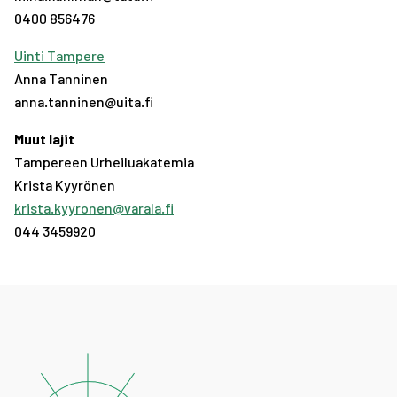
0400 856476
Uinti Tampere
Anna Tanninen
anna.tanninen@uita.fi
Muut lajit
Tampereen Urheiluakatemia
Krista Kyyrönen
krista.kyyronen@varala.fi
044 3459920