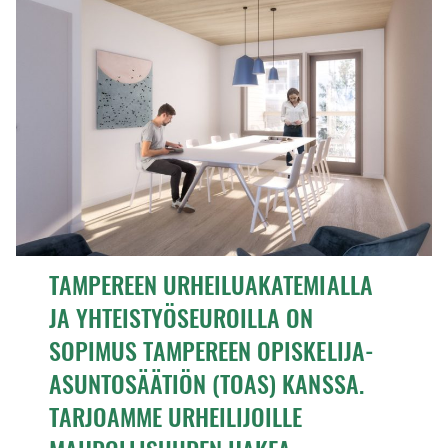
A
R
R
S
A
A
T
S
S
T
T
TAMPEREEN URHEILUAKATEMIALLA
JA YHTEISTYÖSEUROILLA ON
SOPIMUS TAMPEREEN OPISKELIJA-
ASUNTOSÄÄTIÖN (TOAS) KANSSA.
TARJOAMME URHEILIJOILLE