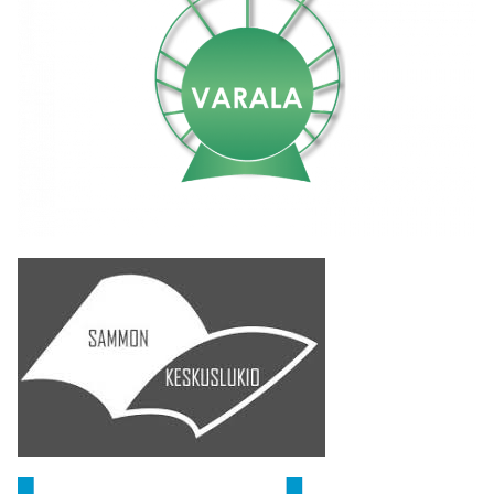
A
R
R
S
A
A
T
S
S
T
T