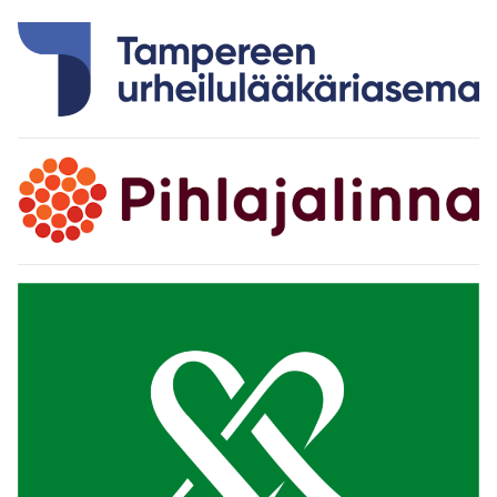
A
R
R
S
A
A
T
S
S
T
T