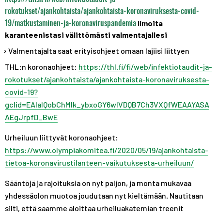
rokotukset/ajankohtaista/ajankohtaista-koronaviruksesta-covid-
19/matkustaminen-ja-koronaviruspandemia
Ilmoita
karanteenistasi välittömästi valmentajallesi
Valmentajalta saat erityisohjeet omaan lajiisi liittyen
THL:n koronaohjeet:
https://thl.fi/fi/web/infektiotaudit-ja-
rokotukset/ajankohtaista/ajankohtaista-koronaviruksesta-
covid-19?
gclid=EAIaIQobChMIk_ybxoGY6wIVDQB7Ch3VXQfWEAAYASA
AEgJrpfD_BwE
Urheiluun liittyvät koronaohjeet:
https://www.olympiakomitea.fi/2020/05/19/ajankohtaista-
tietoa-koronavirustilanteen-vaikutuksesta-urheiluun/
Sääntöjä ja rajoituksia on nyt paljon, ja monta mukavaa
yhdessäolon muotoa joudutaan nyt kieltämään. Nautitaan
silti, että saamme aloittaa urheiluakatemian treenit