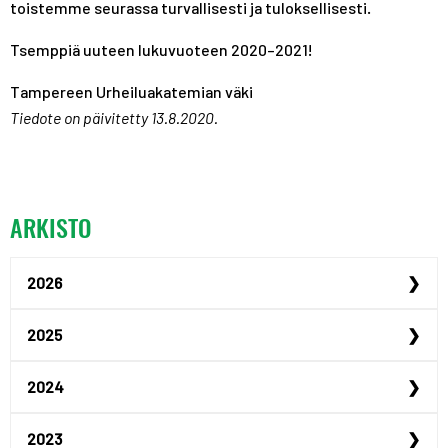
toistemme seurassa turvallisesti ja tuloksellisesti.
Tsemppiä uuteen lukuvuoteen 2020–2021!
Tampereen Urheiluakatemian väki
Tiedote on päivitetty 13.8.2020.
ARKISTO
2026
Urheilijan yrittäjyysp...
2025
Urheilijan yrittäjyysp...
Maailmanmestari Peppi ...
2024
Urheiluoppilaitosillat...
Justus Kilpinen yhdist...
Akatemiaurheilijana Ta...
2023
Jenna Koskimäki hyödyn...