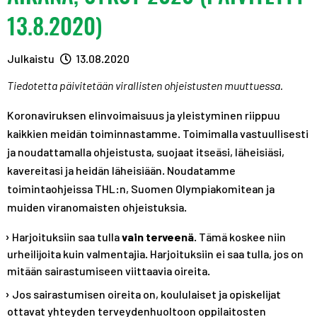
A
R
R
13.8.2020)
S
A
A
T
S
S
Julkaistu
13.08.2020
T
T
Tiedotetta päivitetään virallisten ohjeistusten muuttuessa.
Koronaviruksen elinvoimaisuus ja yleistyminen riippuu
kaikkien meidän toiminnastamme. Toimimalla vastuullisesti
ja noudattamalla ohjeistusta, suojaat itseäsi, läheisiäsi,
kavereitasi ja heidän läheisiään. Noudatamme
toimintaohjeissa THL:n, Suomen Olympiakomitean ja
muiden viranomaisten ohjeistuksia.
Harjoituksiin saa tulla
vain terveenä
. Tämä koskee niin
urheilijoita kuin valmentajia. Harjoituksiin ei saa tulla, jos on
mitään sairastumiseen viittaavia oireita.
Jos sairastumisen oireita on, koululaiset ja opiskelijat
ottavat yhteyden terveydenhuoltoon oppilaitosten