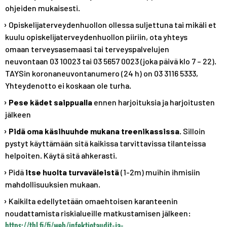
ohjeiden mukaisesti.
Opiskelijaterveydenhuollon ollessa suljettuna tai mikäli et
kuulu opiskelijaterveydenhuollon piiriin, ota yhteys
omaan terveysasemaasi tai terveyspalvelujen
neuvontaan 03 10023 tai 03 5657 0023 (joka päivä klo 7 – 22).
TAYSin koronaneuvontanumero (24 h) on 03 3116 5333,
Yhteydenotto ei koskaan ole turha.
Pese kädet saippualla
ennen harjoituksia ja harjoitusten
jälkeen
Pidä oma käsihuuhde mukana treenikassissa
. Silloin
pystyt käyttämään sitä kaikissa tarvittavissa tilanteissa
helpoiten. Käytä sitä ahkerasti.
Pidä
itse huolta turvaväleistä
(1-2m) muihin ihmisiin
mahdollisuuksien mukaan.
Kaikilta edellytetään omaehtoisen karanteenin
noudattamista riskialueille matkustamisen jälkeen:
https://thl.fi/fi/web/infektiotaudit-ja-