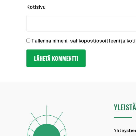
Kotisivu
Tallenna nimeni, sähköpostiosoitteeni ja ko
YLEIST
Yhteystie