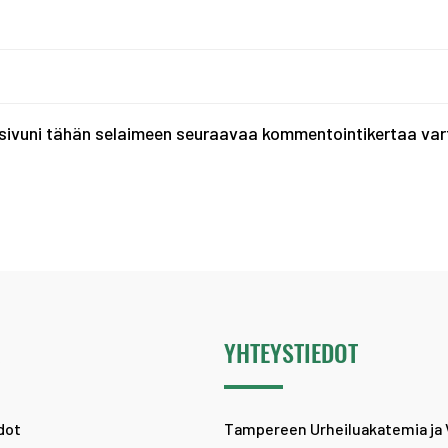
tisivuni tähän selaimeen seuraavaa kommentointikertaa var
Ä
YHTEYSTIEDOT
dot
Tampereen Urheiluakatemia ja 