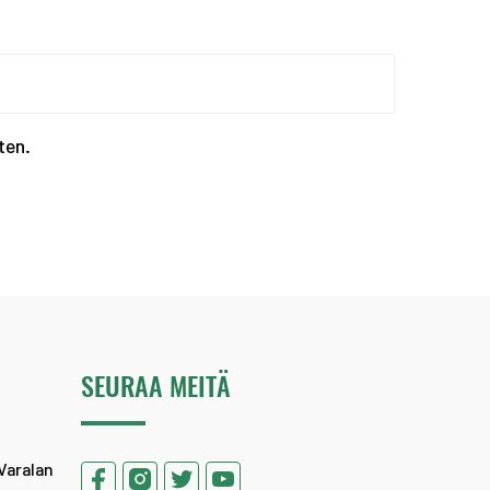
Kevään haku urheiluaka...
ten.
SEURAA MEITÄ
Varalan