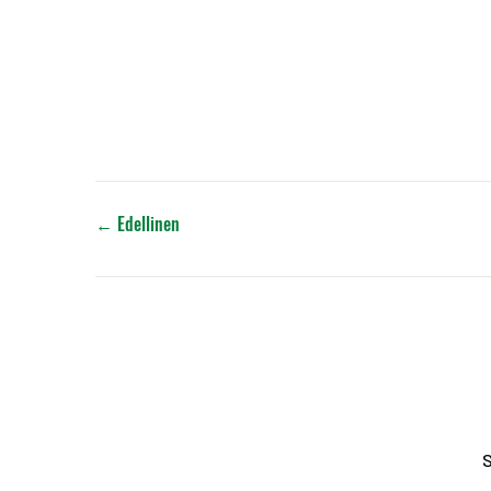
←
Edellinen
S