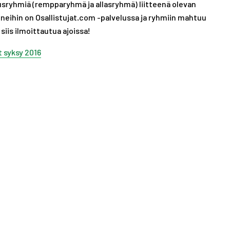
utusryhmiä (rempparyhmä ja allasryhmä) liitteenä olevan
A
S
neihin on Osallistujat.com -palvelussa ja ryhmiin mahtuu
T
siis ilmoittautua ajoissa!
 syksy 2016