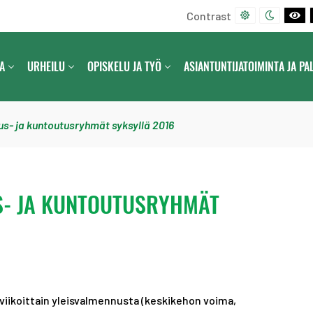
Contrast
D
N
B
E
I
L
F
G
A
A
URHEILU
OPISKELU JA TYÖ
ASIANTUNTIJATOIMINTA JA PA
A
H
C
U
T
K
L
C
A
T
O
N
s- ja kuntoutusryhmät syksyllä 2016
C
N
D
O
T
W
N
R
H
T
A
I
S- JA KUNTOUTUSRYHMÄT
R
S
T
A
T
E
S
C
T
O
N
T
viikoittain yleisvalmennusta (keskikehon voima,
R