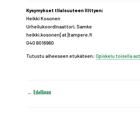
Kysymykset tilaisuuteen liittyen:
Heikki Kosonen
Urheilukoordinaattori, Samke
heikki.kosonen[at]tampere.fi
040 8016960
Tutustu aiheeseen etukäteen:
Opiskelu toisella as
←
Edellinen