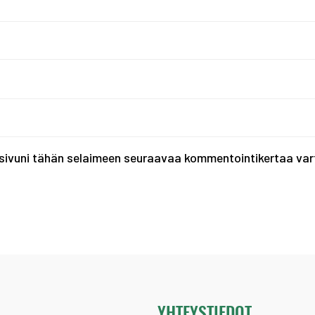
tisivuni tähän selaimeen seuraavaa kommentointikertaa var
Ä
YHTEYSTIEDOT