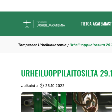
SIIRRY SISÄLTÖÖN
TAMPEREEN
TIETOA AKATEMIAST
URHEILUAKATEMIA
Tampereen Urheiluakatemia
Urheiluoppilaitosilta 29.
/
URHEILUOPPILAITOSILTA 29.1
Julkaistu
28.10.2022