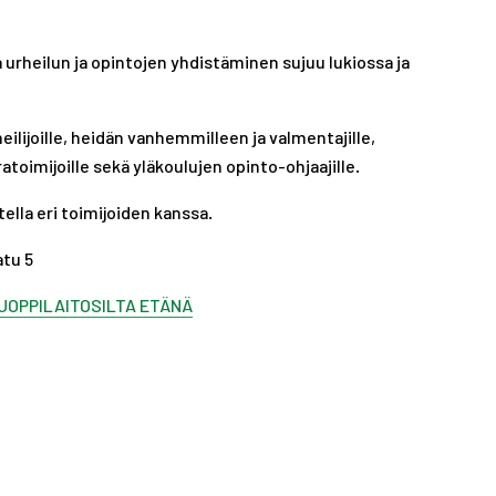
a urheilun ja opintojen yhdistäminen sujuu lukiossa ja
eilijoille, heidän vanhemmilleen ja valmentajille,
atoimijoille sekä yläkoulujen opinto-ohjaajille.
ella eri toimijoiden kanssa.
tu 5
UOPPILAITOSILTA ETÄNÄ