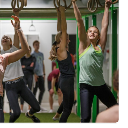
A
S
T