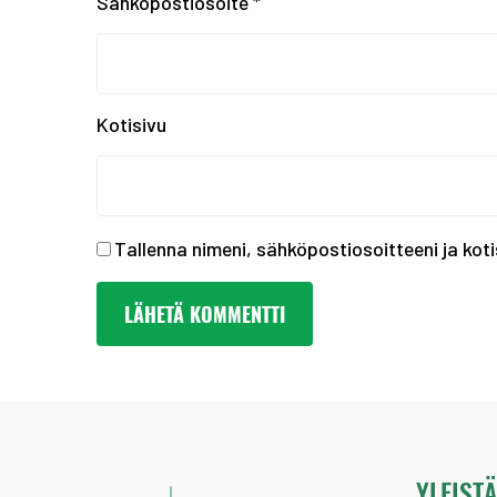
Sähköpostiosoite
*
Kotisivu
Tallenna nimeni, sähköpostiosoitteeni ja ko
YLEIST