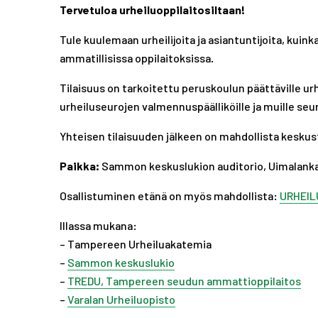
Tervetuloa urheiluoppilaitosiltaan!
Tule kuulemaan urheilijoita ja asiantuntijoita, kuink
ammatillisissa oppilaitoksissa.
Tilaisuus on tarkoitettu peruskoulun päättäville urh
urheiluseurojen valmennuspäälliköille ja muille seur
Yhteisen tilaisuuden jälkeen on mahdollista keskust
Paikka:
Sammon keskuslukion auditorio, Uimalanka
Osallistuminen etänä on myös mahdollista:
URHEIL
Illassa mukana:
– Tampereen Urheiluakatemia
–
Sammon keskuslukio
–
TREDU, Tampereen seudun ammattioppilaitos
–
Varalan Urheiluopisto