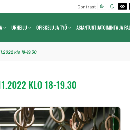
Contrast
D
N
B
E
I
L
F
G
A
A
URHEILU
OPISKELU JA TYÖ
ASIANTUNTIJATOIMINTA JA PA
A
H
C
U
T
K
L
C
A
T
O
N
11.2022 klo 18-19.30
C
N
D
O
T
W
N
R
H
T
A
I
1.2022 KLO 18-19.30
R
S
T
A
T
E
S
C
T
O
N
T
R