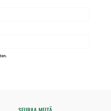
Kevään haku urheiluaka...
ten.
SEURAA MEITÄ