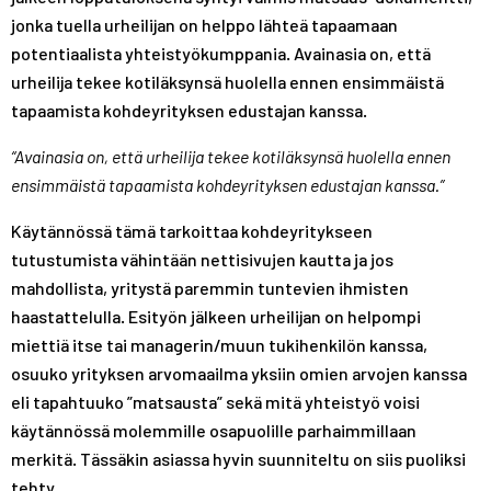
jonka tuella urheilijan on helppo lähteä tapaamaan
potentiaalista yhteistyökumppania. Avainasia on, että
urheilija tekee kotiläksynsä huolella ennen ensimmäistä
tapaamista kohdeyrityksen edustajan kanssa.
“Avainasia on, että urheilija tekee kotiläksynsä huolella ennen
ensimmäistä tapaamista kohdeyrityksen edustajan kanssa.”
Käytännössä tämä tarkoittaa kohdeyritykseen
tutustumista vähintään nettisivujen kautta ja jos
mahdollista, yritystä paremmin tuntevien ihmisten
haastattelulla. Esityön jälkeen urheilijan on helpompi
miettiä itse tai managerin/muun tukihenkilön kanssa,
osuuko yrityksen arvomaailma yksiin omien arvojen kanssa
eli tapahtuuko ”matsausta” sekä mitä yhteistyö voisi
käytännössä molemmille osapuolille parhaimmillaan
merkitä. Tässäkin asiassa hyvin suunniteltu on siis puoliksi
tehty.