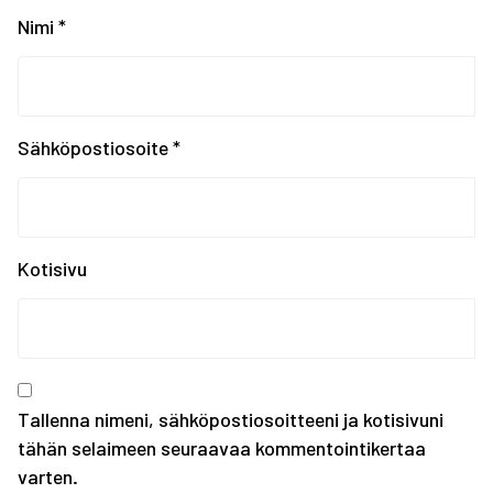
EYOF SARAJEVO 2019: Ko...
Nimi
*
EYOF Sarajevo 2019: To...
Painonnoston ja voiman...
EYOF SARAJEVO 2019: En...
Tampereen kaupungin ka...
Sähköpostiosoite
*
Kiinnostaako kesätyö F...
Erasmus+ SCORES -hankk...
SUOMEN JOUKKUE EYOF-TA...
SEO hakee urheilijoita...
Kotisivu
Olympiakomitean tiedot...
Annetaan Suomen nuoril...
Vanhempi nuoren urheil...
Kevään haku urheiluaka...
Tallenna nimeni, sähköpostiosoitteeni ja kotisivuni
tähän selaimeen seuraavaa kommentointikertaa
varten.