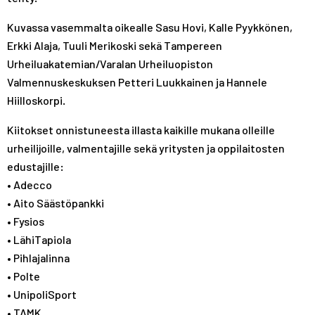
Kuvassa vasemmalta oikealle Sasu Hovi, Kalle Pyykkönen,
Erkki Alaja, Tuuli Merikoski sekä Tampereen
Urheiluakatemian/Varalan Urheiluopiston
Valmennuskeskuksen Petteri Luukkainen ja Hannele
Hiilloskorpi.
Kiitokset onnistuneesta illasta kaikille mukana olleille
urheilijoille, valmentajille sekä yritysten ja oppilaitosten
edustajille:
• Adecco
• Aito Säästöpankki
• Fysios
• LähiTapiola
• Pihlajalinna
• Polte
• UnipoliSport
• TAMK