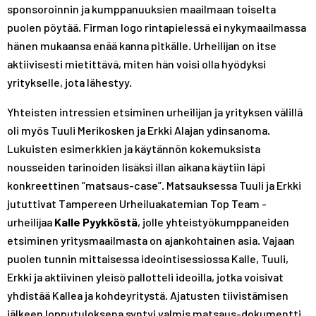
sponsoroinnin ja kumppanuuksien maailmaan toiselta
puolen pöytää. Firman logo rintapielessä ei nykymaailmassa
hänen mukaansa enää kanna pitkälle. Urheilijan on itse
aktiivisesti mietittävä, miten hän voisi olla hyödyksi
yritykselle, jota lähestyy.
Yhteisten intressien etsiminen urheilijan ja yrityksen välillä
oli myös Tuuli Merikosken ja Erkki Alajan ydinsanoma.
Lukuisten esimerkkien ja käytännön kokemuksista
nousseiden tarinoiden lisäksi illan aikana käytiin läpi
konkreettinen ”matsaus-case”. Matsauksessa Tuuli ja Erkki
jututtivat Tampereen Urheiluakatemian Top Team -
urheilijaa
Kalle Pyykköstä
, jolle yhteistyökumppaneiden
etsiminen yritysmaailmasta on ajankohtainen asia. Vajaan
puolen tunnin mittaisessa ideointisessiossa Kalle, Tuuli,
Erkki ja aktiivinen yleisö pallotteli ideoilla, jotka voisivat
yhdistää Kallea ja kohdeyritystä. Ajatusten tiivistämisen
jälkeen lopputuloksena syntyi valmis matsaus-dokumentti,