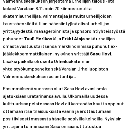
Valmennuskeskuksen järjestämä Urheilijan talous -ilta
A
R
R
kokosi Varalaan 8.11. noin 70 kiinnostunutta
S
A
A
akatemiaurheilijaa, valmentajaa ja muita urheilijoiden
T
S
S
taustahenkilöitä. Illan pääesiintyjinä olivat urheilijan
T
T
yrittäjyydestä, manageroinnista ja spnsorointiyhteistyöstä
puhuneet
Tuuli Merikoski
ja
Erkki Alaja
sekä urheilijan
omasta vastuusta itsensä markkinoinnissa puhunut ex-
jääkiekkoammattilainen, nykyinen yrittäjä
Sasu Hovi
.
Lisäksi paikalla oli useita Urheiluakatemian
yhteistyökumppaneita sekä Varalan Urheiluopiston
Valmennuskeskuksen asiantuntijat.
Ensimmäisenä vuorossa ollut Sasu Hovi avasi omia
ajatuksiaan uratarinansa avulla. Ulkomailla uudessa
kulttuurissa pelatessaan Hovi oli kantapään kautta oppinut
ottamaan itse tilaisuuksista vaarin ja erottautumaan
positiivisesti massasta hänelle sopivilla keinoilla. Nykyisin
yrittäjänä toimiessaan Sasu on saanut tutustua