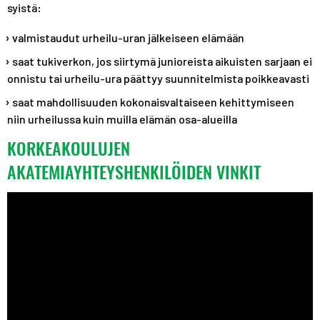
syistä:
valmistaudut urheilu-uran jälkeiseen elämään
saat tukiverkon, jos siirtymä junioreista aikuisten sarjaan ei
onnistu tai urheilu-ura päättyy suunnitelmista poikkeavasti
saat mahdollisuuden kokonaisvaltaiseen kehittymiseen
niin urheilussa kuin muilla elämän osa-alueilla
KORKEAKOULUJEN
AKATEMIAYHTEYSHENKILÖIDEN VINKIT