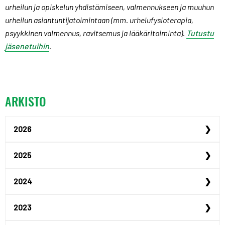
urheilun ja opiskelun yhdistämiseen, valmennukseen ja muuhun
urheilun asiantuntijatoimintaan (mm. urhelufysioterapia,
psyykkinen valmennus, ravitsemus ja lääkäritoiminta).
Tutustu
jäsenetuihin
.
ARKISTO
2026
Urheilijan yrittäjyysp...
2025
Urheilijan yrittäjyysp...
Maailmanmestari Peppi ...
2024
Urheiluoppilaitosillat...
Justus Kilpinen yhdist...
Akatemiaurheilijana Ta...
2023
Jenna Koskimäki hyödyn...
Tampereen hybridiakate...
Uusia urheilija-asunto...