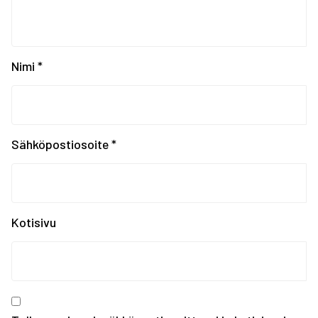
Krasnojarskin Universi...
Universiadit Krasnojar...
Tampereen Urheiluakate...
EYOF SARAJEVO 2019: Ko...
Nimi
*
EYOF Sarajevo 2019: To...
Painonnoston ja voiman...
EYOF SARAJEVO 2019: En...
Tampereen kaupungin ka...
Sähköpostiosoite
*
Kiinnostaako kesätyö F...
Erasmus+ SCORES -hankk...
SUOMEN JOUKKUE EYOF-TA...
SEO hakee urheilijoita...
Kotisivu
Olympiakomitean tiedot...
Annetaan Suomen nuoril...
Vanhempi nuoren urheil...
Kevään haku urheiluaka...