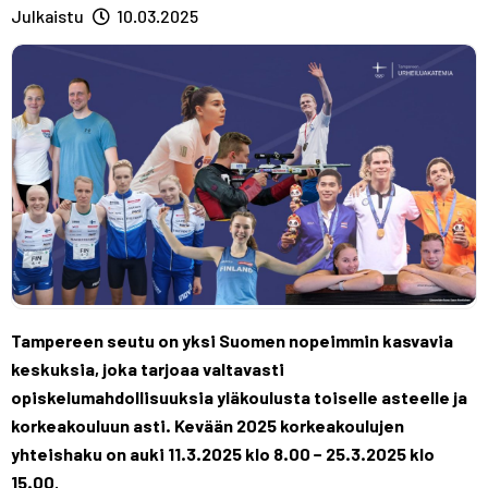
A
R
R
Julkaistu
10.03.2025
S
A
A
T
S
S
T
T
Tampereen seutu on yksi Suomen nopeimmin kasvavia
keskuksia, joka tarjoaa valtavasti
opiskelumahdollisuuksia yläkoulusta toiselle asteelle ja
korkeakouluun asti. Kevään 2025 korkeakoulujen
yhteishaku on auki
11.3.2025 klo 8.00 − 25.3.2025 klo
15.00
.