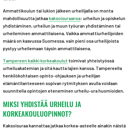
Ammattikoulun tai lukion jälkeen urheilijalla on monta
mahdollisuutta jatkaa
kaksoisuraansa
: urheilun ja opiskelun
yhdistäminen, urheilun ja muun työuran yhdistäminen tai
urheileminen ammattilaisena. Vaikka ammattiurheilijoiden
määrä on kasvussa Suomessa, vain pieni osa urheilijoista
pystyy urheilemaan täysin ammattilaisena.
Tampereen kaikki korkeakoulut
toimivat yhteistyössä
urheiluakatemian ja sitä kautta lajien kanssa. Tampereella
henkilökohtaisen opinto-ohjauksen ja urheilijan
elämäntilanteeseen sopivan rytmityksen avulla voidaan
suunnitella opintojen eteneminen urheilu-ura huomioiden.
MIKSI YHDISTÄÄ URHEILU JA
KORKEAKOULUOPINNOT?
Kaksoisuraa kannattaa jatkaa korkea-asteelle ainakin näistä