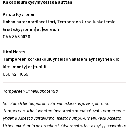
Kaksoisurakysymyksissä auttaa:
Krista Kyyrönen
Kaksoisurakoordinaattori, Tampereen Urheiluakatemia
krista.kyyronen[at]varala.fi
044 345 9920
Kirsi Mänty
Tampereen korkeakouluyhteisön akatemiayhteyshenkilö
kirsi.manty[at]tuni.fi
050 421 1065
Tampereen Urheiluakatemia
Varalan Urheiluopiston valmennuskeskus ja sen johtama
Tampereen urheiluakatemiaverkosto muodostavat Tampereelle
yhden kuudesta valtakunnallisesta huippu-urheilukeskuksesta.
Urheiluakatemia on urheilun tukiverkosto, josta löytyy osaamista