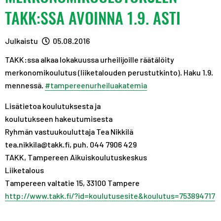
A
R
R
TAKK:SSA AVOINNA 1.9. ASTI
S
A
A
T
S
S
Julkaistu
05.08.2016
T
T
TAKK:ssa alkaa lokakuussa urheilijoille räätälöity
merkonomikoulutus (liiketalouden perustutkinto). Haku 1.9.
mennessä.
‪#‎tampereenurheiluakatemia‬
Lisätietoa koulutuksesta ja
koulutukseen hakeutumisesta
Ryhmän vastuukouluttaja Tea Nikkilä
tea.nikkila@takk.fi, puh. 044 7906 429
TAKK, Tampereen Aikuiskoulutuskeskus
Liiketalous
Tampereen valtatie 15, 33100 Tampere
http://www.takk.fi/?id=koulutusesite&koulutus=753894717