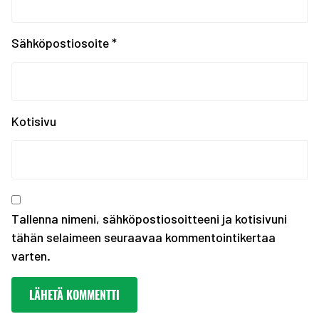
EYOF SARAJEVO 2019: En...
Tampereen kaupungin ka...
Sähköpostiosoite
*
Kiinnostaako kesätyö F...
Erasmus+ SCORES -hankk...
SUOMEN JOUKKUE EYOF-TA...
SEO hakee urheilijoita...
Kotisivu
Olympiakomitean tiedot...
Annetaan Suomen nuoril...
Vanhempi nuoren urheil...
Kevään haku urheiluaka...
Tallenna nimeni, sähköpostiosoitteeni ja kotisivuni
tähän selaimeen seuraavaa kommentointikertaa
varten.