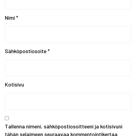
Universiadit Krasnojar...
Tampereen Urheiluakate...
EYOF SARAJEVO 2019: Ko...
Nimi
*
EYOF Sarajevo 2019: To...
Painonnoston ja voiman...
EYOF SARAJEVO 2019: En...
Tampereen kaupungin ka...
Sähköpostiosoite
*
Kiinnostaako kesätyö F...
Erasmus+ SCORES -hankk...
SUOMEN JOUKKUE EYOF-TA...
SEO hakee urheilijoita...
Kotisivu
Olympiakomitean tiedot...
Annetaan Suomen nuoril...
Vanhempi nuoren urheil...
Kevään haku urheiluaka...
Tallenna nimeni, sähköpostiosoitteeni ja kotisivuni
tähän selaimeen seuraavaa kommentointikertaa