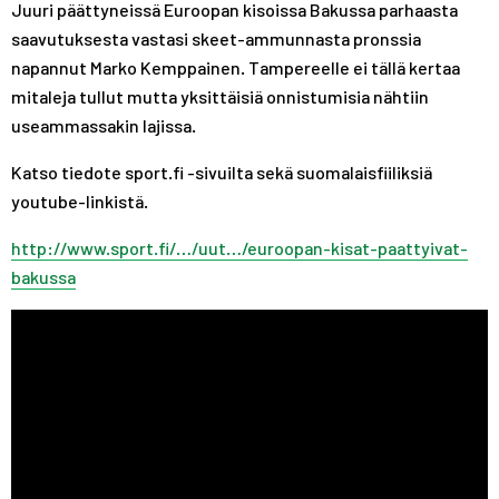
Juuri päättyneissä Euroopan kisoissa Bakussa parhaasta
A
R
R
saavutuksesta vastasi skeet-ammunnasta pronssia
S
A
A
T
S
S
napannut Marko Kemppainen. Tampereelle ei tällä kertaa
T
T
mitaleja tullut mutta yksittäisiä onnistumisia nähtiin
useammassakin lajissa.
Katso tiedote sport.fi -sivuilta sekä suomalaisfiiliksiä
youtube-linkistä.
http://www.sport.fi/…/uut…/euroopan-kisat-paattyivat-
bakussa