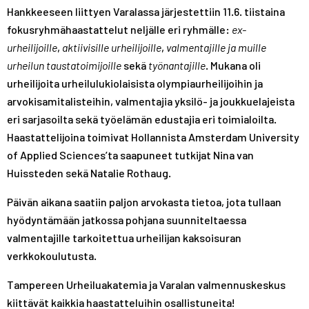
Hankkeeseen liittyen Varalassa järjestettiin 11.6. tiistaina
fokusryhmähaastattelut neljälle eri ryhmälle:
ex-
urheilijoille
,
aktiivisille urheilijoille
,
valmentajille ja muille
urheilun taustatoimijoille
sekä
työnantajille
. Mukana oli
urheilijoita urheilulukiolaisista olympiaurheilijoihin ja
arvokisamitalisteihin, valmentajia yksilö- ja joukkuelajeista
eri sarjasoilta sekä työelämän edustajia eri toimialoilta.
Haastattelijoina toimivat Hollannista Amsterdam University
of Applied Sciences’ta saapuneet tutkijat Nina van
Huissteden sekä Natalie Rothaug.
Päivän aikana saatiin paljon arvokasta tietoa, jota tullaan
hyödyntämään jatkossa pohjana suunniteltaessa
valmentajille tarkoitettua urheilijan kaksoisuran
verkkokoulutusta.
Tampereen Urheiluakatemia ja Varalan valmennuskeskus
kiittävät kaikkia haastatteluihin osallistuneita!