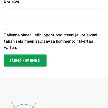
Kotisivu
Olympiakomitean tiedot...
Annetaan Suomen nuoril...
Vanhempi nuoren urheil...
Kevään haku urheiluaka...
Tallenna nimeni, sähköpostiosoitteeni ja kotisivuni
tähän selaimeen seuraavaa kommentointikertaa
varten.