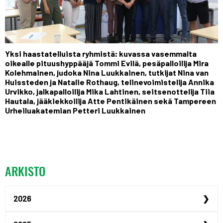
Yksi haastatelluista ryhmistä: kuvassa vasemmalta
oikealle pituushyppääjä Tommi Evilä, pesäpalloilija Mira
Kolehmainen, judoka Nina Luukkainen, tutkijat Nina van
Huissteden ja Natalie Rothaug, telinevoimistelija Annika
Urvikko, jalkapalloilija Mika Lahtinen, seitsenottelija Tiia
Hautala, jääkiekkoilija Atte Pentikäinen sekä Tampereen
Urheiluakatemian Petteri Luukkainen
ARKISTO
2026
Urheilijan yrittäjyysp...