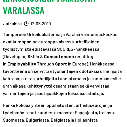
A
R
R
VARALASSA
S
A
A
T
S
S
Julkaistu
12.06.2019
T
T
Tampereen Urheiluakatemia ja Varalan valmennuskeskus
ovat kumppanina eurooppalaisessa urheilijoiden
työllistymistä edistävässä SCORES-hankkeessa
(Developing
Skills
&
Competences
resulting
in
Employability
Through
Sport
in Europe). Hankkeessa
tavoitteena on selvittää työnantajien odotuksia urheilijoita
kohtaan; auttaa urheilijoita tunnistamaan ja tuomaan esille
uran aikana kehittynyttä osaamistaan sekä vahvistaa
valmentajien ja taustajoukkojen kaksoisurataitoja.
Hanke kokoaa yhteen oppilaitosten, urheiluseurojen ja
työelämän tahot kuudesta maasta: Espanjasta, Italiasta,
Suomesta, Bulgariasta, Belgiasta ja Hollannista.