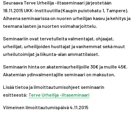
Seuraava Terve Urheilija -iltaseminaari järjestetään
A
R
R
18.11.2015 UKK-instituutilla (Kaupin puistokatu 1, Tampere).
S
A
A
T
S
S
Aiheena seminaarissa on nuoren urheilijan kasvu ja kehitys ja
T
T
teemana lasten ja nuorten voimaharjoittelu.
Seminaariin ovat tervetulleita valmentajat, ohjaajat,
urheilijat, urheilijoiden huoltajat ja vanhemmat sekä muut
urheilutoimijat ja liikunta-alan ammattilaiset.
Seminaarin hinta on akatemiaurheilijoille 30€ ja muille 45€.
Akatemian ydinvalmentajille seminaari on maksuton.
Lisää tietoa ja ilmoittautumisohjeet seminaarin
esitteestä:
Terve Urheilija -iltaseminaari
Viimeinen ilmoittautumispäivä 4.11.2015