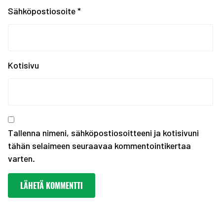
Tampereen kaupungin ka...
Sähköpostiosoite
*
Kiinnostaako kesätyö F...
Erasmus+ SCORES -hankk...
SUOMEN JOUKKUE EYOF-TA...
SEO hakee urheilijoita...
Kotisivu
Olympiakomitean tiedot...
Annetaan Suomen nuoril...
Vanhempi nuoren urheil...
Kevään haku urheiluaka...
Tallenna nimeni, sähköpostiosoitteeni ja kotisivuni
tähän selaimeen seuraavaa kommentointikertaa
varten.