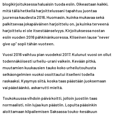
blogikirjoituksessa haluaisin tuoda esiin. Oikeastaan kaikki,
mitä tällä hetkellä harjoittelussani tapahtuu juontaa
juurensa kaudesta 2016. Huomasin, kuinka mukavaa sekä
palkitsevaa jokapäiväinen harjoittelu on, ja kuinka terveenä
harjoittelu ei ole itsestäänselvyys. Kirjoituksessa nostan
esiin vuoden 2016 pähkinänkuoressa. Kliseinen lause ”never
give up” sopii tähän vuoteen.
Vuosi 2016 vaihtuu pian vuodeksi 2017. Kulunut vuosi on ollut
todennäköisesti urheilu-urani vaikein. Kevään pitkä,
muutamien kuukausien tauko koko urheilutouhusta
selkäongelmien vuoksi osoittautui itselleni todella
raskaaksi. Kysymys siitä, koska taas päästään juoksemaan
vai päästäänkö, askarrutti mieltä.
Toukokuussa vihdoin päivä koitti, jolloin juostiin taas
normaalisti, niin lujaa kun päästiin. Lopulta pääsinkin
aloittamaan kilpailemisen Saksassa touko-kesäkuun