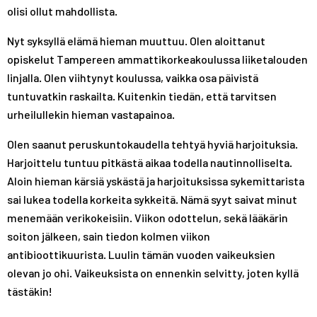
olisi ollut mahdollista.
Nyt syksyllä elämä hieman muuttuu. Olen aloittanut
opiskelut Tampereen ammattikorkeakoulussa liiketalouden
linjalla. Olen viihtynyt koulussa, vaikka osa päivistä
tuntuvatkin raskailta. Kuitenkin tiedän, että tarvitsen
urheilullekin hieman vastapainoa.
Olen saanut peruskuntokaudella tehtyä hyviä harjoituksia.
Harjoittelu tuntuu pitkästä aikaa todella nautinnolliselta.
Aloin hieman kärsiä yskästä ja harjoituksissa sykemittarista
sai lukea todella korkeita sykkeitä. Nämä syyt saivat minut
menemään verikokeisiin. Viikon odottelun, sekä lääkärin
soiton jälkeen, sain tiedon kolmen viikon
antibioottikuurista. Luulin tämän vuoden vaikeuksien
olevan jo ohi. Vaikeuksista on ennenkin selvitty, joten kyllä
tästäkin!