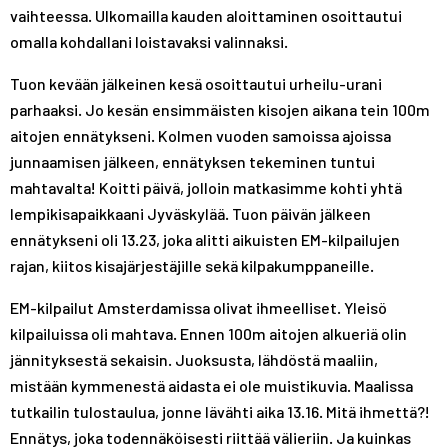
vaihteessa. Ulkomailla kauden aloittaminen osoittautui
omalla kohdallani loistavaksi valinnaksi.
Tuon kevään jälkeinen kesä osoittautui urheilu-urani
parhaaksi. Jo kesän ensimmäisten kisojen aikana tein 100m
aitojen ennätykseni. Kolmen vuoden samoissa ajoissa
junnaamisen jälkeen, ennätyksen tekeminen tuntui
mahtavalta! Koitti päivä, jolloin matkasimme kohti yhtä
lempikisapaikkaani Jyväskylää. Tuon päivän jälkeen
ennätykseni oli 13.23, joka alitti aikuisten EM-kilpailujen
rajan, kiitos kisajärjestäjille sekä kilpakumppaneille.
EM-kilpailut Amsterdamissa olivat ihmeelliset. Yleisö
kilpailuissa oli mahtava. Ennen 100m aitojen alkueriä olin
jännityksestä sekaisin. Juoksusta, lähdöstä maaliin,
mistään kymmenestä aidasta ei ole muistikuvia. Maalissa
tutkailin tulostaulua, jonne lävähti aika 13.16. Mitä ihmettä?!
Ennätys, joka todennäköisesti riittää välieriin. Ja kuinkas