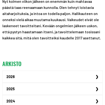
Nyt kolmen viikon jälkeen on enemmän kuin mahtavaa
päästä taas reenaamaan kunnolla. Olen tehnyt loistavia
aitaharjoituksia, ja intoa on todella paljon. Hallikauteen on
onneksi vielä aikaa muutama kuukausi. Vaikeudet eivät ole
laskeneet tavoitteitani. Kevään ongelmien jälkeen uskon,
että pystyn haastamaan itseni, ja tavoittelemaan tosissani
kaikkea sitä, mitä olen tavoitteiksi kaudelle 2017 asettanut.
ARKISTO
2026
Urheilijan yrittäjyysp...
2025
Urheilijan yrittäjyysp...
Maailmanmestari Peppi ...
2024
Urheiluoppilaitosillat...