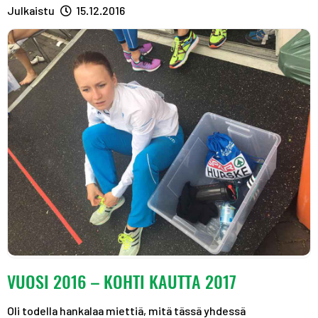
A
R
R
Julkaistu
15.12.2016
S
A
A
T
S
S
T
T
VUOSI 2016 – KOHTI KAUTTA 2017
Oli todella hankalaa miettiä, mitä tässä yhdessä