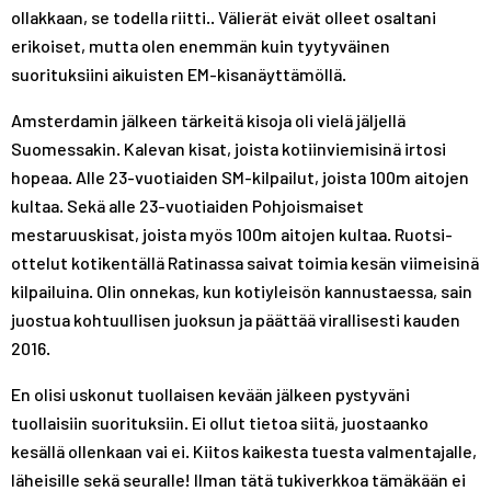
ollakkaan, se todella riitti.. Välierät eivät olleet osaltani
erikoiset, mutta olen enemmän kuin tyytyväinen
suorituksiini aikuisten EM-kisanäyttämöllä.
Amsterdamin jälkeen tärkeitä kisoja oli vielä jäljellä
Suomessakin. Kalevan kisat, joista kotiinviemisinä irtosi
hopeaa. Alle 23-vuotiaiden SM-kilpailut, joista 100m aitojen
kultaa. Sekä alle 23-vuotiaiden Pohjoismaiset
mestaruuskisat, joista myös 100m aitojen kultaa. Ruotsi-
ottelut kotikentällä Ratinassa saivat toimia kesän viimeisinä
kilpailuina. Olin onnekas, kun kotiyleisön kannustaessa, sain
juostua kohtuullisen juoksun ja päättää virallisesti kauden
2016.
En olisi uskonut tuollaisen kevään jälkeen pystyväni
tuollaisiin suorituksiin. Ei ollut tietoa siitä, juostaanko
kesällä ollenkaan vai ei. Kiitos kaikesta tuesta valmentajalle,
läheisille sekä seuralle! Ilman tätä tukiverkkoa tämäkään ei