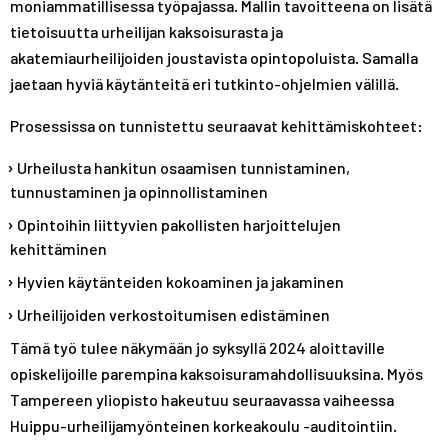
moniammatillisessa työpajassa. Mallin tavoitteena on lisätä
tietoisuutta urheilijan kaksoisurasta ja
akatemiaurheilijoiden joustavista opintopoluista. Samalla
jaetaan hyviä käytänteitä eri tutkinto-ohjelmien välillä.
Prosessissa on tunnistettu seuraavat kehittämiskohteet:
Urheilusta hankitun osaamisen tunnistaminen,
tunnustaminen ja opinnollistaminen
Opintoihin liittyvien pakollisten harjoittelujen
kehittäminen
Hyvien käytänteiden kokoaminen ja jakaminen
Urheilijoiden verkostoitumisen edistäminen
Tämä työ tulee näkymään jo syksyllä 2024 aloittaville
opiskelijoille parempina kaksoisuramahdollisuuksina. Myös
Tampereen yliopisto hakeutuu seuraavassa vaiheessa
Huippu-urheilijamyönteinen korkeakoulu -auditointiin.