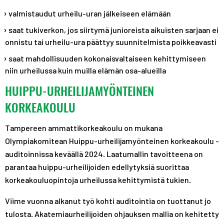
valmistaudut urheilu-uran jälkeiseen elämään
saat tukiverkon, jos siirtymä junioreista aikuisten sarjaan ei
onnistu tai urheilu-ura päättyy suunnitelmista poikkeavasti
saat mahdollisuuden kokonaisvaltaiseen kehittymiseen
niin urheilussa kuin muilla elämän osa-alueilla
HUIPPU-URHEILIJAMYÖNTEINEN
KORKEAKOULU
Tampereen ammattikorkeakoulu on mukana
Olympiakomitean Huippu-urheilijamyönteinen korkeakoulu -
auditoinnissa keväällä 2024. Laatumallin tavoitteena on
parantaa huippu-urheilijoiden edellytyksiä suorittaa
korkeakouluopintoja urheilussa kehittymistä tukien.
Viime vuonna alkanut työ kohti auditointia on tuottanut jo
tulosta. Akatemiaurheilijoiden ohjauksen mallia on kehitetty