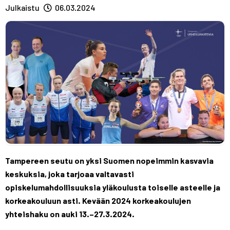
A
R
R
Julkaistu
06.03.2024
S
A
A
T
S
S
T
T
Tampereen seutu on yksi Suomen nopeimmin kasvavia
keskuksia, joka tarjoaa valtavasti
opiskelumahdollisuuksia yläkoulusta toiselle asteelle ja
korkeakouluun asti. Kevään 2024 korkeakoulujen
yhteishaku on auki 13.–27.3.2024.