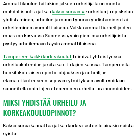
Ammattikoulun tai lukion jälkeen urheilijalla on monta
mahdollisuutta jatkaa
kaksoisuraansa
: urheilun ja opiskelun
yhdistäminen, urheilun ja muun työuran yhdistäminen tai
urheileminen ammattilaisena. Vaikka ammattiurheilijoiden
määrä on kasvussa Suomessa, vain pieni osa urheilijoista
pystyy urheilemaan täysin ammattilaisena.
Tampereen kaikki korkeakoulut
toimivat yhteistyössä
urheiluakatemian ja sitä kautta lajien kanssa. Tampereella
henkilökohtaisen opinto-ohjauksen ja urheilijan
elämäntilanteeseen sopivan rytmityksen avulla voidaan
suunnitella opintojen eteneminen urheilu-ura huomioiden.
MIKSI YHDISTÄÄ URHEILU JA
KORKEAKOULUOPINNOT?
Kaksoisuraa kannattaa jatkaa korkea-asteelle ainakin näistä
syistä: