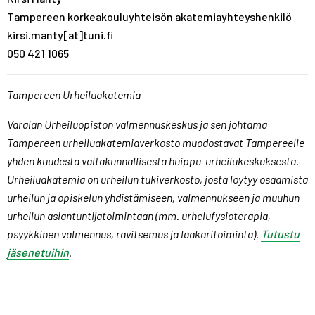
Tampereen korkeakouluyhteisön akatemiayhteyshenkilö
kirsi.manty[at]tuni.fi
050 421 1065
Tampereen Urheiluakatemia
Varalan Urheiluopiston valmennuskeskus ja sen johtama
Tampereen urheiluakatemiaverkosto muodostavat Tampereelle
yhden kuudesta valtakunnallisesta huippu-urheilukeskuksesta.
Urheiluakatemia on urheilun tukiverkosto, josta löytyy osaamista
urheilun ja opiskelun yhdistämiseen, valmennukseen ja muuhun
urheilun asiantuntijatoimintaan (mm. urhelufysioterapia,
psyykkinen valmennus, ravitsemus ja lääkäritoiminta).
Tutustu
jäsenetuihin
.