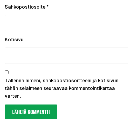
Tampereen kaupungin ka...
Sähköpostiosoite
*
Kiinnostaako kesätyö F...
Erasmus+ SCORES -hankk...
SUOMEN JOUKKUE EYOF-TA...
SEO hakee urheilijoita...
Kotisivu
Olympiakomitean tiedot...
Annetaan Suomen nuoril...
Vanhempi nuoren urheil...
Kevään haku urheiluaka...
Tallenna nimeni, sähköpostiosoitteeni ja kotisivuni
tähän selaimeen seuraavaa kommentointikertaa
varten.