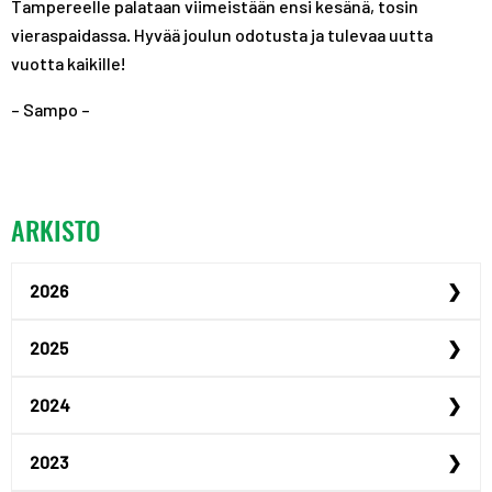
Tampereelle palataan viimeistään ensi kesänä, tosin
vieraspaidassa. Hyvää joulun odotusta ja tulevaa uutta
vuotta kaikille!
– Sampo –
ARKISTO
2026
Urheilijan yrittäjyysp...
2025
Urheilijan yrittäjyysp...
Maailmanmestari Peppi ...
2024
Urheiluoppilaitosillat...
Justus Kilpinen yhdist...
Akatemiaurheilijana Ta...
2023
Jenna Koskimäki hyödyn...
Tampereen hybridiakate...