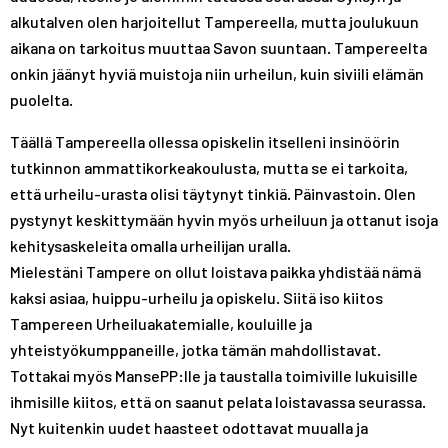
alkutalven olen harjoitellut Tampereella, mutta joulukuun
aikana on tarkoitus muuttaa Savon suuntaan. Tampereelta
onkin jäänyt hyviä muistoja niin urheilun, kuin siviili elämän
puolelta.
Täällä Tampereella ollessa opiskelin itselleni insinöörin
tutkinnon ammattikorkeakoulusta, mutta se ei tarkoita,
että urheilu-urasta olisi täytynyt tinkiä. Päinvastoin. Olen
pystynyt keskittymään hyvin myös urheiluun ja ottanut isoja
kehitysaskeleita omalla urheilijan uralla.
Mielestäni Tampere on ollut loistava paikka yhdistää nämä
kaksi asiaa, huippu-urheilu ja opiskelu. Siitä iso kiitos
Tampereen Urheiluakatemialle, kouluille ja
yhteistyökumppaneille, jotka tämän mahdollistavat.
Tottakai myös MansePP:lle ja taustalla toimiville lukuisille
ihmisille kiitos, että on saanut pelata loistavassa seurassa.
Nyt kuitenkin uudet haasteet odottavat muualla ja