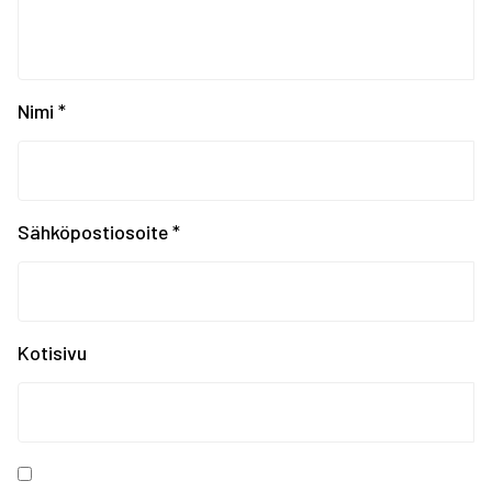
Valmentajakahvit tiist...
Krasnojarskin Universi...
Universiadit Krasnojar...
Tampereen Urheiluakate...
EYOF SARAJEVO 2019: Ko...
Nimi
*
EYOF Sarajevo 2019: To...
Painonnoston ja voiman...
EYOF SARAJEVO 2019: En...
Tampereen kaupungin ka...
Sähköpostiosoite
*
Kiinnostaako kesätyö F...
Erasmus+ SCORES -hankk...
SUOMEN JOUKKUE EYOF-TA...
SEO hakee urheilijoita...
Kotisivu
Olympiakomitean tiedot...
Annetaan Suomen nuoril...
Vanhempi nuoren urheil...
Kevään haku urheiluaka...