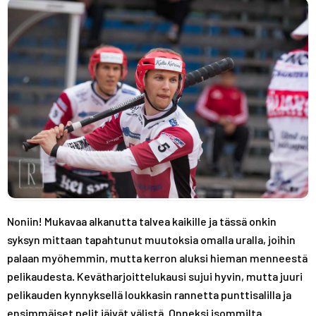
A
R
R
S
A
A
T
S
S
T
T
Noniin! Mukavaa alkanutta talvea kaikille ja tässä onkin
syksyn mittaan tapahtunut muutoksia omalla uralla, joihin
palaan myöhemmin, mutta kerron aluksi hieman menneestä
pelikaudesta. Kevätharjoittelukausi sujui hyvin, mutta juuri
pelikauden kynnyksellä loukkasin rannetta punttisalilla ja
ensimmäiset pelit jäivät välistä. Onneksi isommilta