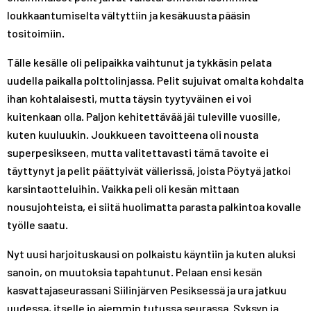
loukkaantumiselta vältyttiin ja kesäkuusta pääsin
tositoimiin.
Tälle kesälle oli pelipaikka vaihtunut ja tykkäsin pelata
uudella paikalla polttolinjassa. Pelit sujuivat omalta kohdalta
ihan kohtalaisesti, mutta täysin tyytyväinen ei voi
kuitenkaan olla. Paljon kehitettävää jäi tuleville vuosille,
kuten kuuluukin. Joukkueen tavoitteena oli nousta
superpesikseen, mutta valitettavasti tämä tavoite ei
täyttynyt ja pelit päättyivät välierissä, joista Pöytyä jatkoi
karsintaotteluihin. Vaikka peli oli kesän mittaan
nousujohteista, ei siitä huolimatta parasta palkintoa kovalle
työlle saatu.
Nyt uusi harjoituskausi on polkaistu käyntiin ja kuten aluksi
sanoin, on muutoksia tapahtunut. Pelaan ensi kesän
kasvattajaseurassani Siilinjärven Pesiksessä ja ura jatkuu
uudessa, itselle jo aiemmin tutussa seurassa. Syksyn ja