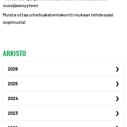
vuosijäsenyyteen
Muista ottaa urheiluakatemiakortti mukaan tehdessäsi
sopimusta!
ARKISTO
2026
Urheilijan yrittäjyysp...
2025
Urheilijan yrittäjyysp...
Maailmanmestari Peppi ...
2024
Urheiluoppilaitosillat...
Justus Kilpinen yhdist...
Akatemiaurheilijana Ta...
2023
Jenna Koskimäki hyödyn...
Tampereen hybridiakate...
Uusia urheilija-asunto...
Urheiluoppilaitosillat...
Liiketalouden opiskeli...