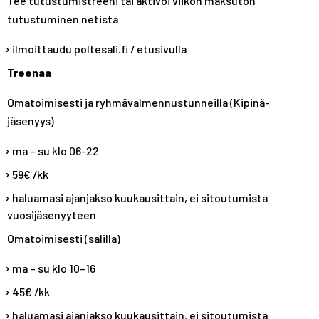
Tee tutustumistreeni tai aktivoi viikon maksuton
tutustuminen netistä
ilmoittaudu poltesali.fi / etusivulla
Treenaa
Omatoimisesti ja ryhmävalmennustunneilla (Kipinä-
jäsenyys)
ma – su klo 06-22
59€ /kk
haluamasi ajanjakso kuukausittain, ei sitoutumista
vuosijäsenyyteen
Omatoimisesti (salilla)
ma – su klo 10–16
45€ /kk
haluamasi ajanjakso kuukausittain, ei sitoutumista