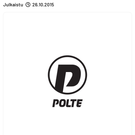
A
R
R
Julkaistu
26.10.2015
S
A
A
T
S
S
T
T