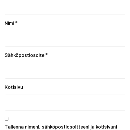
Krasnojarskin Universi...
Universiadit Krasnojar...
Tampereen Urheiluakate...
EYOF SARAJEVO 2019: Ko...
Nimi
*
EYOF Sarajevo 2019: To...
Painonnoston ja voiman...
EYOF SARAJEVO 2019: En...
Tampereen kaupungin ka...
Sähköpostiosoite
*
Kiinnostaako kesätyö F...
Erasmus+ SCORES -hankk...
SUOMEN JOUKKUE EYOF-TA...
SEO hakee urheilijoita...
Kotisivu
Olympiakomitean tiedot...
Annetaan Suomen nuoril...
Vanhempi nuoren urheil...
Kevään haku urheiluaka...
Tallenna nimeni, sähköpostiosoitteeni ja kotisivuni