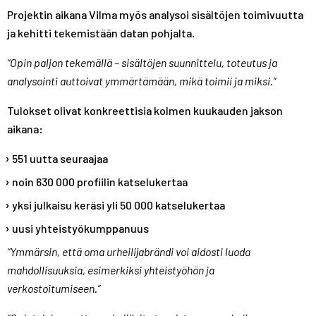
Projektin aikana Vilma myös analysoi sisältöjen toimivuutta
ja kehitti tekemistään datan pohjalta.
“Opin paljon tekemällä – sisältöjen suunnittelu, toteutus ja
analysointi auttoivat ymmärtämään, mikä toimii ja miksi.”
Tulokset olivat konkreettisia kolmen kuukauden jakson
aikana:
551 uutta seuraajaa
noin 630 000 profiilin katselukertaa
yksi julkaisu keräsi yli 50 000 katselukertaa
uusi yhteistyökumppanuus
“Ymmärsin, että oma urheilijabrändi voi aidosti luoda
mahdollisuuksia, esimerkiksi yhteistyöhön ja
verkostoitumiseen.”