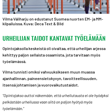
Vilma Väliharju on edustanut Suomea nuorten EM- ja MM-
kilpailuissa. Kuva: Deca Text & Bild
URHEILIJAN TAIDOT KANTAVAT TYÖELÄMÄÄN
Opintojaksolla keskeistä oli oivaltaa, että urheilijan arjessa
kehittyy paljon sellaista osaamista, jota tarvitaan myös
työelämässä.
Vilma tunnisti omiksi vahvuuksikseen muun muassa
ajanhallinnan, paineensietokyvyn, tavoitteellisuuden,
itsensä johtamisen ja vuorovaikutustaidot.
“Opintojakso auttoi näkemään, että urheilutausta ei ole hyödyksi
pelkästään urheilussa vaan siitä on paljon hyötyä myös
työelämään.”