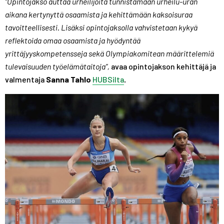
“Opintojakso auttaa urheilijoita tunnistamaan urheilu-uran
aikana kertynyttä osaamista ja kehittämään kaksoisuraa
tavoitteellisesti. Lisäksi opintojaksolla vahvistetaan kykyä
reflektoida omaa osaamista ja hyödyntää
yrittäjyyskompetensseja sekä Olympiakomitean määrittelemiä
tulevaisuuden työelämätaitoja”,
avaa opintojakson kehittäjä ja
valmentaja
Sanna Tahlo
HUBSilta
.