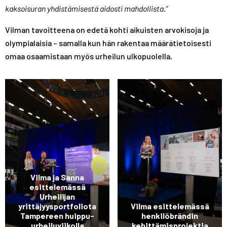
kaksoisuran yhdistämisestä aidosti mahdollista.”
Vilman tavoitteena on edetä kohti aikuisten arvokisoja ja
olympialaisia – samalla kun hän rakentaa määrätietoisesti
omaa osaamistaan myös urheilun ulkopuolella.
Vilma ja Sanna
esittelemässä
Urheilijan
yrittäjyysportfoliota
Vilma esittelemässä
Tampereen huippu-
henkilöbrändin
urheiluviikolla
kehittämisprojektia