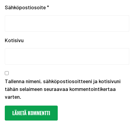
Tampereen kaupungin ka...
Sähköpostiosoite
*
Kiinnostaako kesätyö F...
Erasmus+ SCORES -hankk...
SUOMEN JOUKKUE EYOF-TA...
SEO hakee urheilijoita...
Kotisivu
Olympiakomitean tiedot...
Annetaan Suomen nuoril...
Vanhempi nuoren urheil...
Kevään haku urheiluaka...
Tallenna nimeni, sähköpostiosoitteeni ja kotisivuni
tähän selaimeen seuraavaa kommentointikertaa
varten.