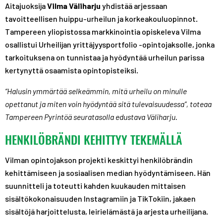
Aitajuoksija
Vilma Väliharju
yhdistää arjessaan
tavoitteellisen huippu-urheilun ja korkeakouluopinnot.
Tampereen yliopistossa markkinointia opiskeleva Vilma
osallistui Urheilijan yrittäjyysportfolio -opintojaksolle, jonka
tarkoituksena on tunnistaa ja hyödyntää urheilun parissa
kertynyttä osaamista opintopisteiksi.
“Halusin ymmärtää selkeämmin, mitä urheilu on minulle
opettanut ja miten voin hyödyntää sitä tulevaisuudessa”, toteaa
Tampereen Pyrintöä seuratasolla edustava Väliharju.
HENKILÖBRÄNDI KEHITTYY TEKEMÄLLÄ
Vilman opintojakson projekti keskittyi henkilöbrändin
kehittämiseen ja sosiaalisen median hyödyntämiseen. Hän
suunnitteli ja toteutti kahden kuukauden mittaisen
sisältökokonaisuuden Instagramiin ja TikTokiin, jakaen
sisältöjä harjoittelusta, leirielämästä ja arjesta urheilijana.