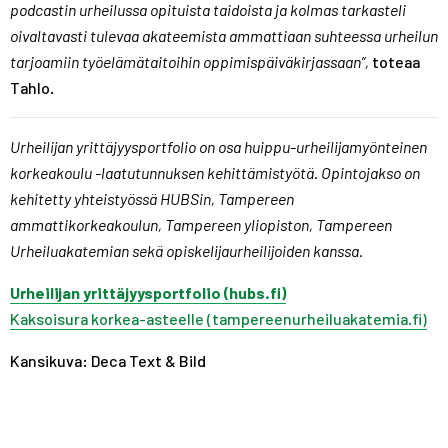
podcastin urheilussa opituista taidoista ja kolmas tarkasteli
oivaltavasti tulevaa akateemista ammattiaan suhteessa urheilun
tarjoamiin työelämätaitoihin oppimispäiväkirjassaan”,
toteaa
Tahlo.
Urheilijan yrittäjyysportfolio on osa huippu-urheilijamyönteinen
korkeakoulu -laatutunnuksen kehittämistyötä. Opintojakso on
kehitetty yhteistyössä HUBSin, Tampereen
ammattikorkeakoulun, Tampereen yliopiston, Tampereen
Urheiluakatemian sekä opiskelijaurheilijoiden kanssa.
Urheilijan yrittäjyysportfolio (hubs.fi)
Kaksoisura korkea-asteelle (tampereenurheiluakatemia.fi)
Kansikuva: Deca Text & Bild