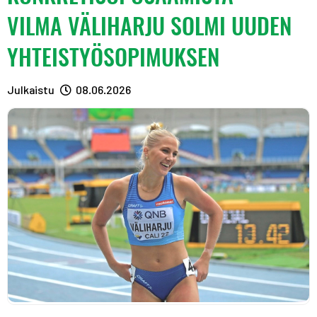
A
R
R
VILMA VÄLIHARJU SOLMI UUDEN
S
A
A
T
S
S
YHTEISTYÖSOPIMUKSEN
T
T
Julkaistu
08.06.2026