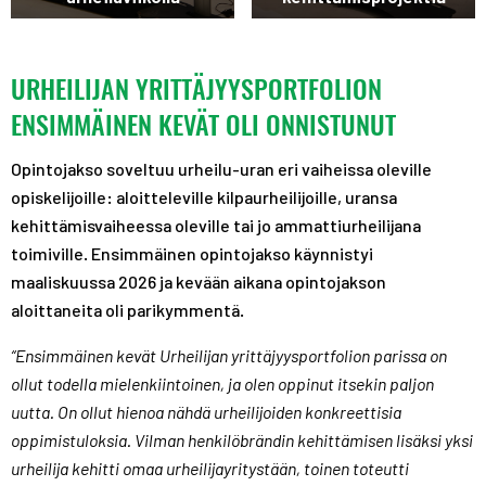
URHEILIJAN YRITTÄJYYSPORTFOLION
ENSIMMÄINEN KEVÄT OLI ONNISTUNUT
Opintojakso soveltuu urheilu-uran eri vaiheissa oleville
opiskelijoille: aloitteleville kilpaurheilijoille, uransa
kehittämisvaiheessa oleville tai jo ammattiurheilijana
toimiville. Ensimmäinen opintojakso käynnistyi
maaliskuussa 2026 ja kevään aikana opintojakson
aloittaneita oli parikymmentä.
“Ensimmäinen kevät Urheilijan yrittäjyysportfolion parissa on
ollut todella mielenkiintoinen, ja olen oppinut itsekin paljon
uutta. On ollut hienoa nähdä urheilijoiden konkreettisia
oppimistuloksia. Vilman henkilöbrändin kehittämisen lisäksi yksi
urheilija kehitti omaa urheilijayritystään, toinen toteutti