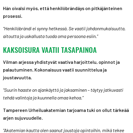
Hän oivalsi myös, että henkilöbrändäys on pitkäjänteinen
prosessi.
“Henkilöbrändi ei synny hetkessä. Se vaatii johdonmukaisuutta,
aitoutta ja uskallusta tuoda oma persoona esiin.”
KAKSOISURA VAATII TASAPAINOA
Vilman arjessa yhdistyvät vaativa harjoittelu, opinnot ja
palautuminen. Kokonaisuus vaatii suunnittelua ja
joustavuutta.
“Suurin haaste on ajankäyttö ja jaksaminen – täytyy jatkuvasti
tehdä valintoja ja kuunnella omaa kehoa.”
Tampereen Urheiluakatemian tarjoama tuki on ollut tärkeää
arjen sujuvuudelle.
“Akatemian kautta olen saanut joustoja opintoihin, mikä tekee