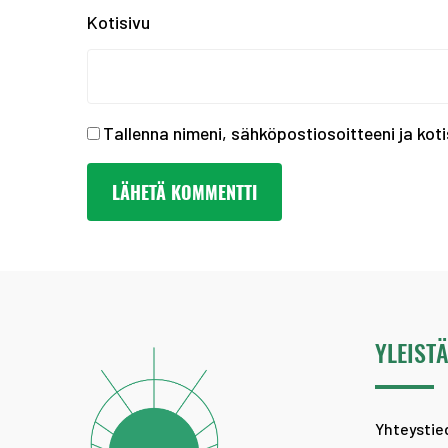
Kotisivu
Tallenna nimeni, sähköpostiosoitteeni ja ko
YLEIST
Yhteystie