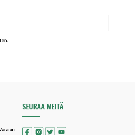
Kevään haku urheiluaka...
ten.
SEURAA MEITÄ
Varalan