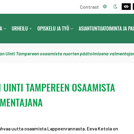
Contrast
D
N
B
E
I
L
F
G
A
A
URHEILU
OPISKELU JA TYÖ
ASIANTUNTIJATOIMINTA JA PA
A
H
C
U
T
K
L
C
A
T
O
N
an Uinti Tampereen osaamista nuorten päätoimisena valmentaja
C
N
D
O
T
W
N
R
H
T
A
I
 UINTI TAMPEREEN OSAAMISTA
R
S
T
A
T
E
LMENTAJANA
S
C
T
O
N
T
ahvaa uutta osaamista Lappeenrannasta. Eeva Ketola on
R