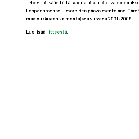
tehnyt pitkään töitä suomalaisen uintivalmennuksen
Lappeenrannan Uimareiden päävalmentajana. Tämän 
maajoukkueen valmentajana vuosina 2001-2008.
Lue lisää
liitteestä
.