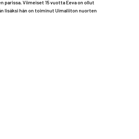
 parissa. Viimeiset 15 vuotta Eeva on ollut
A
S
lisäksi hän on toiminut Uimaliiton nuorten
T