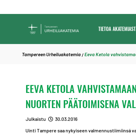
SIIRRY SISÄLTÖÖN
TAMPEREEN
TIETOA AKATEMIAST
URHEILUAKATEMIA
Tampereen Urheiluakatemia
Eeva Ketola vahvistama
/
EEVA KETOLA VAHVISTAMAAN
NUORTEN PÄÄTOIMISENA VA
Julkaistu
30.03.2016
Uinti Tampere saa nykyiseen valmennustiimiinsä v