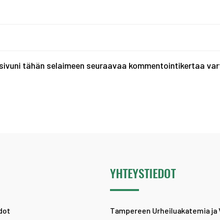
tisivuni tähän selaimeen seuraavaa kommentointikertaa var
Ä
YHTEYSTIEDOT
dot
Tampereen Urheiluakatemia ja 