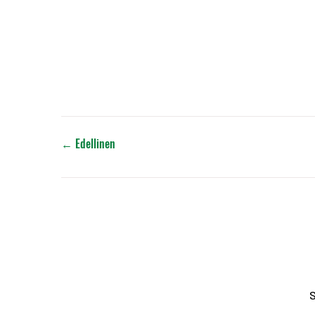
←
Edellinen
S