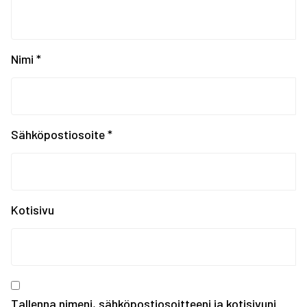
Krasnojarskin Universi...
Universiadit Krasnojar...
Tampereen Urheiluakate...
EYOF SARAJEVO 2019: Ko...
Nimi
*
EYOF Sarajevo 2019: To...
Painonnoston ja voiman...
EYOF SARAJEVO 2019: En...
Tampereen kaupungin ka...
Sähköpostiosoite
*
Kiinnostaako kesätyö F...
Erasmus+ SCORES -hankk...
SUOMEN JOUKKUE EYOF-TA...
SEO hakee urheilijoita...
Kotisivu
Olympiakomitean tiedot...
Annetaan Suomen nuoril...
Vanhempi nuoren urheil...
Kevään haku urheiluaka...
Tallenna nimeni, sähköpostiosoitteeni ja kotisivuni