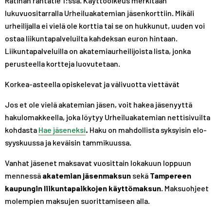
Ratinan rantatie 1:ssä. Käyttöoikeus merkitään
lukuvuositarralla Urheiluakatemian jäsenkorttiin. Mikäli
urheilijalla ei vielä ole korttia tai se on hukkunut, uuden voi
ostaa liikuntapalveluilta kahdeksan euron hintaan.
Liikuntapalveluilla on akatemiaurheilijoista lista, jonka
perusteella kortteja luovutetaan.
Korkea-asteella opiskelevat ja välivuotta viettävät
Jos et ole vielä akatemian jäsen, voit hakea jäsenyyttä
hakulomakkeella, joka löytyy Urheiluakatemian nettisivuilta
kohdasta
Hae jäseneksi
.
Haku on mahdollista syksyisin elo-
syyskuussa ja keväisin tammikuussa.
Vanhat jäsenet maksavat vuosittain lokakuun loppuun
mennessä
akatemian jäsenmaksun
sekä
Tampereen
kaupungin liikuntapaikkojen käyttömaksun
. Maksuohjeet
molempien maksujen suorittamiseen alla.