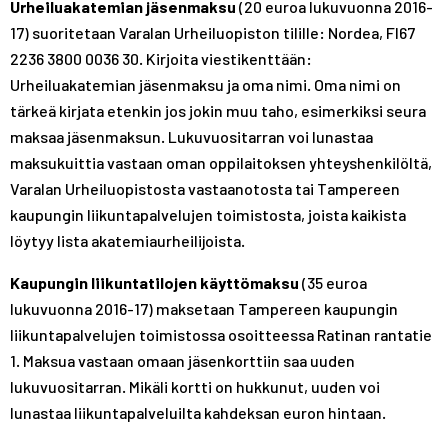
Urheiluakatemian jäsenmaksu
(20 euroa lukuvuonna 2016-
17) suoritetaan Varalan Urheiluopiston tilille: Nordea, FI67
2236 3800 0036 30. Kirjoita viestikenttään:
Urheiluakatemian jäsenmaksu ja oma nimi. Oma nimi on
tärkeä kirjata etenkin jos jokin muu taho, esimerkiksi seura
maksaa jäsenmaksun. Lukuvuositarran voi lunastaa
maksukuittia vastaan oman oppilaitoksen yhteyshenkilöltä,
Varalan Urheiluopistosta vastaanotosta tai Tampereen
kaupungin liikuntapalvelujen toimistosta, joista kaikista
löytyy lista akatemiaurheilijoista.
Kaupungin liikuntatilojen käyttömaksu
(35 euroa
lukuvuonna 2016-17) maksetaan Tampereen kaupungin
liikuntapalvelujen toimistossa osoitteessa Ratinan rantatie
1. Maksua vastaan omaan jäsenkorttiin saa uuden
lukuvuositarran. Mikäli kortti on hukkunut, uuden voi
lunastaa liikuntapalveluilta kahdeksan euron hintaan.