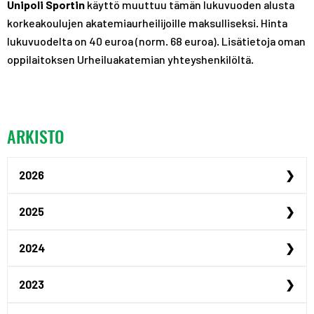
Unipoli Sportin
käyttö muuttuu tämän lukuvuoden alusta
korkeakoulujen akatemiaurheilijoille maksulliseksi. Hinta
lukuvuodelta on 40 euroa (norm. 68 euroa). Lisätietoja oman
oppilaitoksen Urheiluakatemian yhteyshenkilöltä.
ARKISTO
2026
Urheilijan yrittäjyysp...
2025
Urheilijan yrittäjyysp...
Maailmanmestari Peppi ...
2024
Urheiluoppilaitosillat...
Justus Kilpinen yhdist...
Akatemiaurheilijana Ta...
2023
Jenna Koskimäki hyödyn...
Tampereen hybridiakate...
Uusia urheilija-asunto...
Urheiluoppilaitosillat...
Liiketalouden opiskeli...