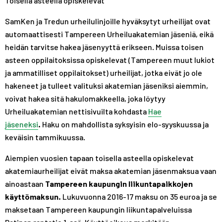
Toisella asteella opiskelevat
A
R
R
S
A
A
SamKen ja Tredun urheilulinjoille hyväksytyt urheilijat ovat
T
S
S
automaattisesti Tampereen Urheiluakatemian jäseniä, eikä
T
T
heidän tarvitse hakea jäsenyyttä erikseen. Muissa toisen
asteen oppilaitoksissa opiskelevat (Tampereen muut lukiot
ja ammatilliset oppilaitokset) urheilijat, jotka eivät jo ole
hakeneet ja tulleet valituksi akatemian jäseniksi aiemmin,
voivat hakea sitä hakulomakkeella, joka löytyy
Urheiluakatemian nettisivuilta kohdasta
Hae
jäseneksi
.
Haku on mahdollista syksyisin elo-syyskuussa ja
keväisin tammikuussa.
Aiempien vuosien tapaan toisella asteella opiskelevat
akatemiaurheilijat eivät maksa akatemian jäsenmaksua vaan
ainoastaan
Tampereen kaupungin liikuntapaikkojen
käyttömaksun.
Lukuvuonna 2016-17 maksu on 35 euroa ja se
maksetaan Tampereen kaupungin liikuntapalveluissa