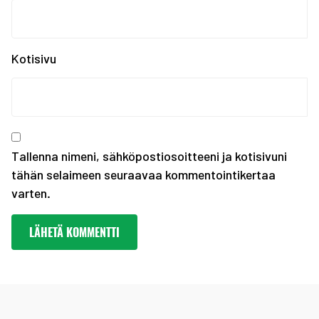
Erasmus+ SCORES -hankk...
SUOMEN JOUKKUE EYOF-TA...
SEO hakee urheilijoita...
Kotisivu
Olympiakomitean tiedot...
Annetaan Suomen nuoril...
Vanhempi nuoren urheil...
Kevään haku urheiluaka...
Tallenna nimeni, sähköpostiosoitteeni ja kotisivuni
tähän selaimeen seuraavaa kommentointikertaa
varten.