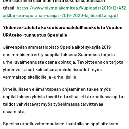
URA-apurahan saaneiden lista kokonaisuudessaan
tässä:
https://www.olympiakomitea.fi/uploads/2019/12/432
ad3be-ura-apurahan-saajat-2019-2020-lajiliitoittain.pdf
Yhdenvertaisista kaksoisuramahdollisuuksista Vuoden
URAteko-tunnustus Spesialle
Järvenpään ammattiopisto Spesia alkoi syksyllä 2019
ensimmäisenä erityisoppilaitoksena Suomessa tarjota
urheiluvalmennusta osana opintoja. Tavoitteena on tarjota
yhdenvertaiset kaksoisuramahdollisuudet myös
vammaisopiskelijoille ja -urheilijoille.
Urheilulliseen elämäntapaan ohjaaminen tukee myös
oppilaitoksen yleisiä tavoitteita siinä, että urheilussa opitut
taidot vahvistavat myös työelämässä tarvittavaa
osaamista.
Spesian urheiluvalmennuksen taustalla on oppilaitoksen