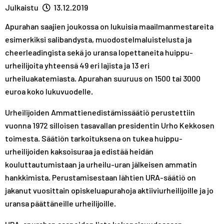
A
R
R
Julkaistu
13.12.2019
S
A
A
Apurahan saajien joukossa on lukuisia maailmanmestareita
T
S
S
esimerkiksi salibandysta, muodostelmaluistelusta ja
T
T
cheerleadingista sekä jo uransa lopettaneita huippu-
urheilijoita yhteensä 49 eri lajista ja 13 eri
urheiluakatemiasta. Apurahan suuruus on 1500 tai 3000
euroa koko lukuvuodelle.
Urheilijoiden Ammattienedistämissäätiö perustettiin
vuonna 1972 silloisen tasavallan presidentin Urho Kekkosen
toimesta. Säätiön tarkoituksena on tukea huippu-
urheilijoiden kaksoisuraa ja edistää heidän
kouluttautumistaan ja urheilu-uran jälkeisen ammatin
hankkimista. Perustamisestaan lähtien URA-säätiö on
jakanut vuosittain opiskeluapurahoja aktiiviurheilijoille ja jo
uransa päättäneille urheilijoille.