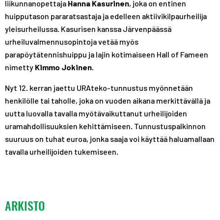
liikunnanopettaja
Hanna Kasurinen
, joka on entinen
huipputason pararatsastaja ja edelleen aktiivikilpaurheilija
yleisurheilussa. Kasurisen kanssa Järvenpäässä
urheiluvalmennusopintoja vetää myös
parapöytätennishuippu ja lajin kotimaiseen Hall of Fameen
nimetty
Kimmo Jokinen
.
Nyt 12. kerran jaettu URAteko-tunnustus myönnetään
henkilölle tai taholle, joka on vuoden aikana merkittävällä ja
uutta luovalla tavalla myötävaikuttanut urheilijoiden
uramahdollisuuksien kehittämiseen. Tunnustuspalkinnon
suuruus on tuhat euroa, jonka saaja voi käyttää haluamallaan
tavalla urheilijoiden tukemiseen.
ARKISTO