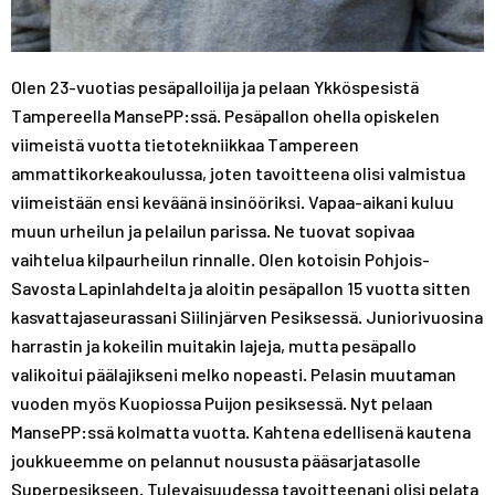
Olen 23-vuotias pesäpalloilija ja pelaan Ykköspesistä
Tampereella MansePP:ssä. Pesäpallon ohella opiskelen
viimeistä vuotta tietotekniikkaa Tampereen
ammattikorkeakoulussa, joten tavoitteena olisi valmistua
viimeistään ensi keväänä insinööriksi. Vapaa-aikani kuluu
muun urheilun ja pelailun parissa. Ne tuovat sopivaa
vaihtelua kilpaurheilun rinnalle. Olen kotoisin Pohjois-
Savosta Lapinlahdelta ja aloitin pesäpallon 15 vuotta sitten
kasvattajaseurassani Siilinjärven Pesiksessä. Juniorivuosina
harrastin ja kokeilin muitakin lajeja, mutta pesäpallo
valikoitui päälajikseni melko nopeasti. Pelasin muutaman
vuoden myös Kuopiossa Puijon pesiksessä. Nyt pelaan
MansePP:ssä kolmatta vuotta. Kahtena edellisenä kautena
joukkueemme on pelannut noususta pääsarjatasolle
Superpesikseen. Tulevaisuudessa tavoitteenani olisi pelata