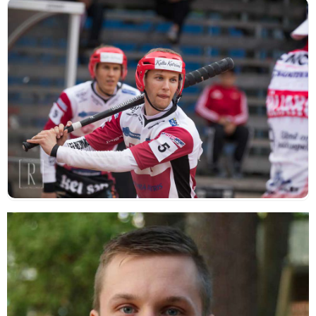
A
R
R
S
A
A
T
S
S
T
T