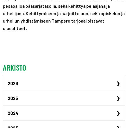
pesäpalloa pääsarjatasolla, sekä kehittyä pelaajana ja
urheilijana. Kehittymiseen ja harjoitteluun, sekä opiskelun ja
urheilun yhdistämiseen Tampere tarjoaa loistavat
olosuhteet.
ARKISTO
2026
Urheilijan yrittäjyysp...
2025
Urheilijan yrittäjyysp...
Maailmanmestari Peppi ...
2024
Urheiluoppilaitosillat...
Justus Kilpinen yhdist...
Akatemiaurheilijana Ta...
2023