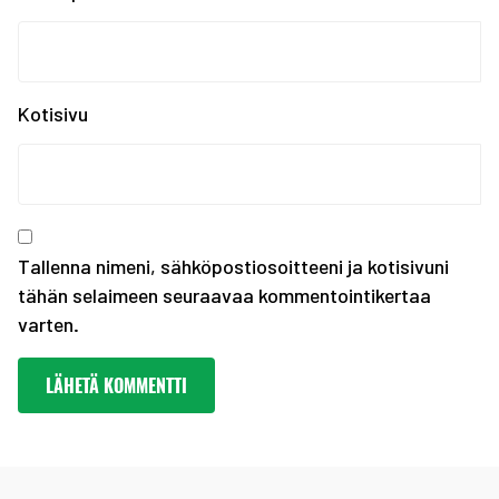
Kiinnostaako kesätyö F...
Erasmus+ SCORES -hankk...
SUOMEN JOUKKUE EYOF-TA...
SEO hakee urheilijoita...
Kotisivu
Olympiakomitean tiedot...
Annetaan Suomen nuoril...
Vanhempi nuoren urheil...
Kevään haku urheiluaka...
Tallenna nimeni, sähköpostiosoitteeni ja kotisivuni
tähän selaimeen seuraavaa kommentointikertaa
varten.