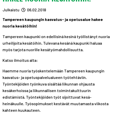
A
R
R
S
A
A
Julkaistu
06.02.2018
T
S
S
Tampereen kaupungin kasvatus- ja opetusalue hakee
T
T
nuoria kesätöihin!
Tampereen kaupunki on edellisinä kesinä työllistänyt nuoria
urheilijoita kesätöihin. Tulevana kesänä kaupunki haluaa
myös tarjota nuorille kesätyömahdollisuutta.
Katso ilmoitus alta:
Haemme nuoria työskentelemään Tampereen kaupungin
kasvatus- ja opetuspalvelualueen työtehtäviin.
Työntekijöiden työnkuva sisältää liikunnan ohjausta
kesäkerhoissa ja liikunnallisen toimintakulttuurin
edistämistä. Työntekijöiden työt sijoittuvat kesä-
heinäkuulle. Työsopimukset kestävät muutamasta viikosta
kahteen kuukauteen.