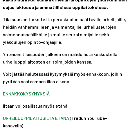
sujuu lukiossa ja ammatillisissa oppilaitoksissa.
Tilaisuus on tarkoitettu peruskoulun päättäville urheilijoille,
heidän vanhemmilleen ja valmentajille, urheiluseurojen
valmennuspäälliköille ja muille seuratoimijoille sekä
yläkoulujen opinto-ohjaajille.
Yhteisen tilaisuuden jälkeen on mahdollista keskustella
urheiluoppilaitosten eri toimijoiden kanssa.
Voit jättää halutessasi kysymyksiä myös ennakkoon, joihin
pyritään vastaamaan illan aikana
ENNAKKOKYSYMYKSIÄ
Iltaan voi osallistua myös etänä.
URHEILUOPPILAITOSILTA ETÄNÄ
(Tredun YouTube-
kanavalla)