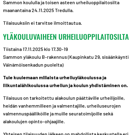
Sammon koululla ja toisen asteen urheiluoppilaitosilta
maanantaina 24.11.2025 Tredulla.
Tilaisuuksiin ei tarvitse ilmoittautua.
YLÄKOULUVAIHEEN URHEILUOPPILAITOSILTA
Tiistaina 17.11.2025 klo 17.30-19
Sammon yläkoulu B-rakennus (Kaupinkatu 29, sisäänkäynti
Väinämöisenkadun puolelta)
Tule kuulemaan millaista urheiluyläkoulussa ja
liikuntalähikoulussa urheilun ja koulun yhdistäminen on.
Tilaisuus on tarkoitettu alakoulun päättäville urheilijoille,
heidän vanhemmilleen ja valmentajille, urheiluseurojen
valmennuspäälliköille ja muille seuratoimijoille sekä
alakoulujen opinto-ohjaajille.
Yhteisen tilaisuuden jälkeen on mahdollista keskustella eri