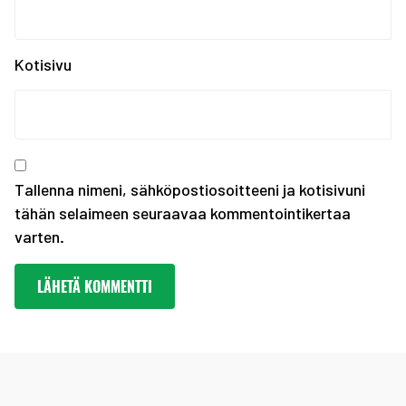
SUOMEN JOUKKUE EYOF-TA...
SEO hakee urheilijoita...
Kotisivu
Olympiakomitean tiedot...
Annetaan Suomen nuoril...
Vanhempi nuoren urheil...
Kevään haku urheiluaka...
Tallenna nimeni, sähköpostiosoitteeni ja kotisivuni
tähän selaimeen seuraavaa kommentointikertaa
varten.