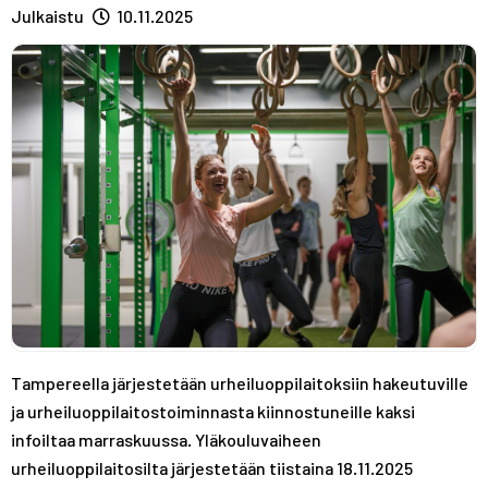
A
R
R
Julkaistu
10.11.2025
S
A
A
T
S
S
T
T
Tampereella järjestetään urheiluoppilaitoksiin hakeutuville
ja urheiluoppilaitostoiminnasta kiinnostuneille kaksi
infoiltaa marraskuussa. Yläkouluvaiheen
urheiluoppilaitosilta järjestetään tiistaina 18.11.2025