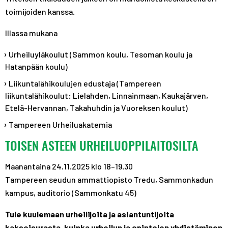
toimijoiden kanssa.
Illassa mukana
Urheiluyläkoulut (Sammon koulu, Tesoman koulu ja
Hatanpään koulu)
Liikuntalähikoulujen edustaja (Tampereen
liikuntalähikoulut: Lielahden, Linnainmaan, Kaukajärven,
Etelä-Hervannan, Takahuhdin ja Vuoreksen koulut)
Tampereen Urheiluakatemia
TOISEN ASTEEN URHEILUOPPILAITOSILTA
Maanantaina 24.11.2025 klo 18–19.30
Tampereen seudun ammattiopisto Tredu, Sammonkadun
kampus, auditorio (Sammonkatu 45)
Tule kuulemaan urheilijoita ja asiantuntijoita
kaksoisurasta, kuinka urheilun ja opintojen yhdistäminen