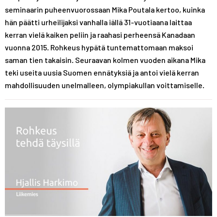
seminaarin puheenvuorossaan Mika Poutala kertoo, kuinka
hän päätti urheilijaksi vanhalla iällä 31-vuotiaana laittaa
kerran vielä kaiken peliin ja raahasi perheensä Kanadaan
vuonna 2015. Rohkeus hypätä tuntemattomaan maksoi
saman tien takaisin. Seuraavan kolmen vuoden aikana Mika
teki useita uusia Suomen ennätyksiä ja antoi vielä kerran
mahdollisuuden unelmalleen, olympiakullan voittamiselle.