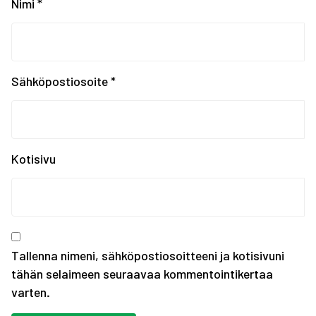
EYOF SARAJEVO 2019: Ko...
Nimi
*
EYOF Sarajevo 2019: To...
Painonnoston ja voiman...
EYOF SARAJEVO 2019: En...
Tampereen kaupungin ka...
Sähköpostiosoite
*
Kiinnostaako kesätyö F...
Erasmus+ SCORES -hankk...
SUOMEN JOUKKUE EYOF-TA...
SEO hakee urheilijoita...
Kotisivu
Olympiakomitean tiedot...
Annetaan Suomen nuoril...
Vanhempi nuoren urheil...
Kevään haku urheiluaka...
Tallenna nimeni, sähköpostiosoitteeni ja kotisivuni
tähän selaimeen seuraavaa kommentointikertaa
varten.