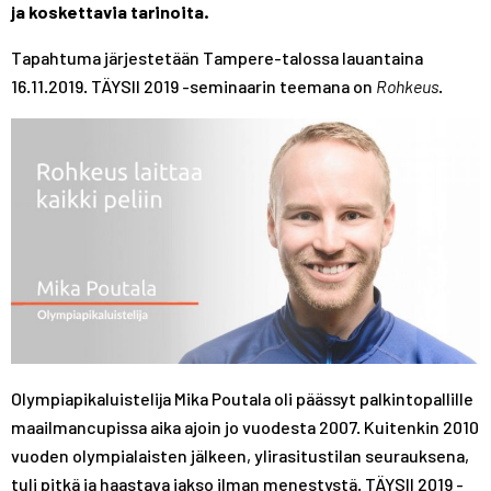
ja koskettavia tarinoita.
A
R
R
S
A
A
Tapahtuma järjestetään Tampere-talossa lauantaina
T
S
S
16.11.2019. TÄYSII 2019 -seminaarin teemana on
Rohkeus
.
T
T
Olympiapikaluistelija Mika Poutala oli päässyt palkintopallille
maailmancupissa aika ajoin jo vuodesta 2007. Kuitenkin 2010
vuoden olympialaisten jälkeen, ylirasitustilan seurauksena,
tuli pitkä ja haastava jakso ilman menestystä. TÄYSII 2019 -