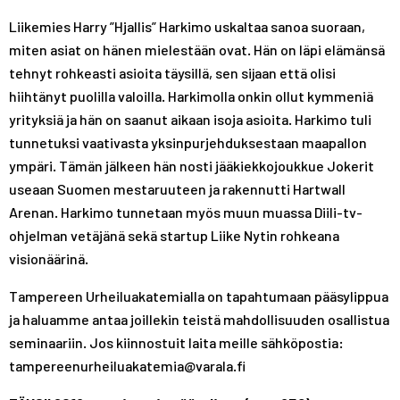
Liikemies Harry ”Hjallis” Harkimo uskaltaa sanoa suoraan,
miten asiat on hänen mielestään ovat. Hän on läpi elämänsä
tehnyt rohkeasti asioita täysillä, sen sijaan että olisi
hiihtänyt puolilla valoilla. Harkimolla onkin ollut kymmeniä
yrityksiä ja hän on saanut aikaan isoja asioita. Harkimo tuli
tunnetuksi vaativasta yksinpurjehduksestaan maapallon
ympäri. Tämän jälkeen hän nosti jääkiekkojoukkue Jokerit
useaan Suomen mestaruuteen ja rakennutti Hartwall
Arenan. Harkimo tunnetaan myös muun muassa Diili-tv-
ohjelman vetäjänä sekä startup Liike Nytin rohkeana
visionäärinä.
Tampereen Urheiluakatemialla on tapahtumaan pääsylippua
ja haluamme antaa joillekin teistä mahdollisuuden osallistua
seminaariin. Jos kiinnostuit laita meille sähköpostia:
tampereenurheiluakatemia@varala.fi