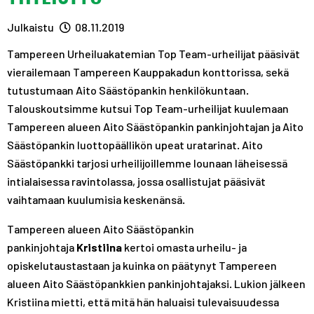
A
R
R
S
A
A
Julkaistu
08.11.2019
T
S
S
Tampereen Urheiluakatemian Top Team-urheilijat pääsivät
T
T
vierailemaan Tampereen Kauppakadun konttorissa, sekä
tutustumaan Aito Säästöpankin henkilökuntaan.
Talouskoutsimme kutsui Top Team-urheilijat kuulemaan
Tampereen alueen Aito Säästöpankin pankinjohtajan ja Aito
Säästöpankin luottopäällikön upeat uratarinat. Aito
Säästöpankki tarjosi urheilijoillemme lounaan läheisessä
intialaisessa ravintolassa, jossa osallistujat pääsivät
vaihtamaan kuulumisia keskenänsä.
Tampereen alueen Aito Säästöpankin
pankinjohtaja
Kristiina
kertoi omasta urheilu- ja
opiskelutaustastaan ja kuinka on päätynyt Tampereen
alueen Aito Säästöpankkien pankinjohtajaksi. Lukion jälkeen
Kristiina mietti, että mitä hän haluaisi tulevaisuudessa