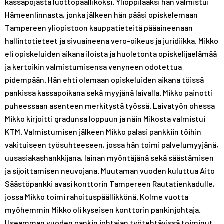
kassapojasta luottopäälliköksi. Ylioppilaaksi hän valmistui
Hämeenlinnasta, jonka jälkeen hän pääsi opiskelemaan
Tampereen yliopistoon kauppatieteitä pääaineenaan
hallintotieteet ja sivuaineena vero-oikeus ja juridiikka. Mikko
eli opiskeluiden aikana iloista ja huoletonta opiskelijaelämää
ja kertoikin valmistumisensa venyneen odotettua
pidempään. Hän ehti olemaan opiskeluiden aikana töissä
pankissa kassapoikana sekä myyjänä laivalla. Mikko painotti
puheessaan asenteen merkitystä työssä. Laivatyön ohessa
Mikko kirjoitti gradunsa loppuun ja näin Mikosta valmistui
KTM. Valmistumisen jälkeen Mikko palasi pankkiin töihin
vakituiseen työsuhteeseen, jossa hän toimi palvelumyyjänä,
uusasiakashankkijana, lainan myöntäjänä sekä säästämisen
ja sijoittamisen neuvojana. Muutaman vuoden kuluttua Aito
Säästöpankki avasi konttorin Tampereen Rautatienkadulle,
jossa Mikko toimi rahoituspäällikkönä. Kolme vuotta
myöhemmin Mikko oli kyseisen konttorin pankinjohtaja.
Useamman vuoden pankin johtajan työtehtävissä toiminut