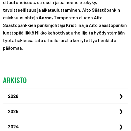
sitoutuneisuus, stressin ja paineensietokyky,
tavoitteellisuus ja aikatauluttaminen. Aito Säästöpankin
asiakkuusjohtaja
Aarne
, Tampereen alueen Aito
Säästöpankkien pankinjohtaja Kristiina ja Aito Säästöpankin
luottopäällikkö Mikko kehottivat urheilijoita hyödyntämään
työtä hakiessa tätä urheilu-uralla kerrytettyä henkistä
pääomaa.
ARKISTO
2026
Urheilijan yrittäjyysp...
2025
Urheilijan yrittäjyysp...
Maailmanmestari Peppi ...
2024
Urheiluoppilaitosillat...