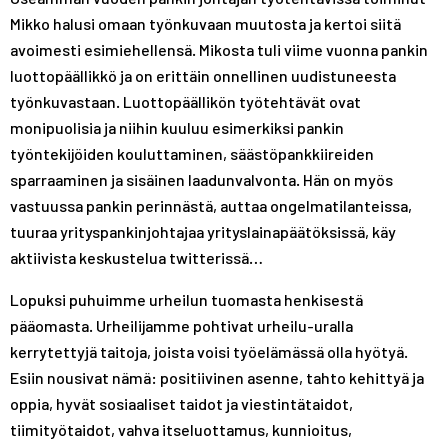
Mikko halusi omaan työnkuvaan muutosta ja kertoi siitä
avoimesti esimiehellensä. Mikosta tuli viime vuonna pankin
luottopäällikkö ja on erittäin onnellinen uudistuneesta
työnkuvastaan. Luottopäällikön työtehtävät ovat
monipuolisia ja niihin kuuluu esimerkiksi pankin
työntekijöiden kouluttaminen, säästöpankkiireiden
sparraaminen ja sisäinen laadunvalvonta. Hän on myös
vastuussa pankin perinnästä, auttaa ongelmatilanteissa,
tuuraa yrityspankinjohtajaa yrityslainapäätöksissä, käy
aktiivista keskustelua twitterissä…
Lopuksi puhuimme urheilun tuomasta henkisestä
pääomasta. Urheilijamme pohtivat urheilu-uralla
kerrytettyjä taitoja, joista voisi työelämässä olla hyötyä.
Esiin nousivat nämä: positiivinen asenne, tahto kehittyä ja
oppia, hyvät sosiaaliset taidot ja viestintätaidot,
tiimityötaidot, vahva itseluottamus, kunnioitus,