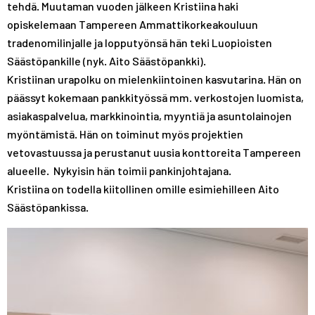
tehdä. Muutaman vuoden jälkeen Kristiina haki
opiskelemaan Tampereen Ammattikorkeakouluun
tradenomilinjalle ja lopputyönsä hän teki Luopioisten
Säästöpankille (nyk. Aito Säästöpankki).
Kristiinan urapolku on mielenkiintoinen kasvutarina. Hän on
päässyt kokemaan pankkityössä mm. verkostojen luomista,
asiakaspalvelua, markkinointia, myyntiä ja asuntolainojen
myöntämistä. Hän on toiminut myös projektien
vetovastuussa ja perustanut uusia konttoreita Tampereen
alueelle. Nykyisin hän toimii pankinjohtajana.
Kristiina on todella kiitollinen omille esimiehilleen Aito
Säästöpankissa.