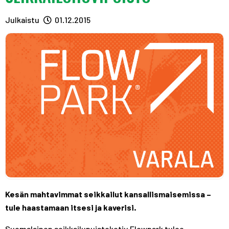
A
R
R
S
A
A
Julkaistu
01.12.2015
T
S
S
T
T
Kesän mahtavimmat seikkailut kansallismaisemissa –
tule haastamaan itsesi ja kaverisi.
Suomalainen seikkailupuistoketju Flowpark tulee