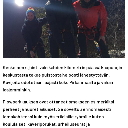
Keskeinen sijainti vain kahden kilometrin päässä kaupungin
keskustasta tekee puistosta helposti lähestyttävän.
Kävijöitä odotetaan laajasti koko Pirkanmaalta ja vähän
laajemminkin.
Flowparkkauksen ovat ottaneet omakseen esimerkiksi
perheet ja nuoret aikuiset. Se soveltuu erinomaisesti
lomakohteeksi kuin myös erilaisille ryhmille kuten
koululaiset, kaveriporukat, urheiluseurat ja