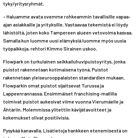
tyky/yritysryhmät.
– Haluamme avata ovemme rohkeammin tavallisille vapaa-
ajan asiakkaille ja yrityksille. Vastaavaa tekemistä ei löydy
lähistöltä, joten koko Tampereen alueen vetovoima kasvaa.
Samalla kun luomme uusi elämyksiä luomme myös uusia
työpaikkoja, rehtori Kimmo Sirainen uskoo.
Flowpark on turkulainen seikkailuhuvipuistoyritys, jonka
puistot rakennetaan kotimaisena työnä. Puistot
rakennetaan yleiseurooppalaisten standardien mukaan.
Flowparkin omat puistot sijaitsevat Turussa ja
Lappeenrannassa. Ensimmäiset franchising-mallilla
toimivat puistot aukesivat viime vuonna Vierumäelle ja
Ähtäriin. Molemmissa ylitettiin kävijätavoitteet ja
kokemukset olivat positiivisia.
Pysykää kanavalla. Lisätietoja hankkeen etenemisestä on