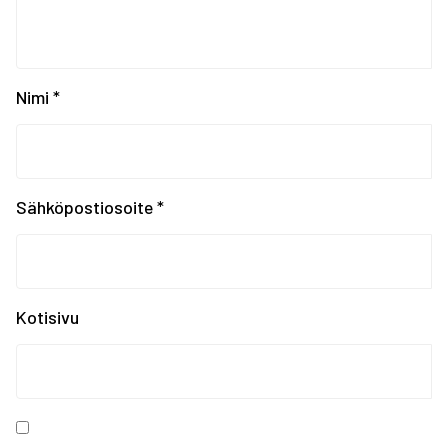
Valmentajakahvit tiist...
Krasnojarskin Universi...
Universiadit Krasnojar...
Tampereen Urheiluakate...
EYOF SARAJEVO 2019: Ko...
Nimi
*
EYOF Sarajevo 2019: To...
Painonnoston ja voiman...
EYOF SARAJEVO 2019: En...
Tampereen kaupungin ka...
Sähköpostiosoite
*
Kiinnostaako kesätyö F...
Erasmus+ SCORES -hankk...
SUOMEN JOUKKUE EYOF-TA...
SEO hakee urheilijoita...
Kotisivu
Olympiakomitean tiedot...
Annetaan Suomen nuoril...
Vanhempi nuoren urheil...
Kevään haku urheiluaka...