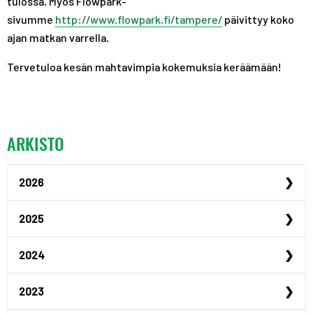
tulossa. Myös Flowpark-
sivumme
http://www.flowpark.fi/tampere/
päivittyy koko
ajan matkan varrella.
Tervetuloa kesän mahtavimpia kokemuksia keräämään!
ARKISTO
2026
Urheilijan yrittäjyysp...
2025
Urheilijan yrittäjyysp...
Maailmanmestari Peppi ...
2024
Urheiluoppilaitosillat...
Justus Kilpinen yhdist...
Akatemiaurheilijana Ta...
2023
Jenna Koskimäki hyödyn...
Tampereen hybridiakate...