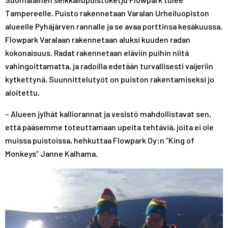
Tampereelle. Puisto rakennetaan Varalan Urheiluopiston
alueelle Pyhäjärven rannalle ja se avaa porttinsa kesäkuussa.
Flowpark Varalaan rakennetaan aluksi kuuden radan
kokonaisuus. Radat rakennetaan eläviin puihin niitä
vahingoittamatta, ja radoilla edetään turvallisesti vaijeriin
kytkettynä. Suunnittelutyöt on puiston rakentamiseksi jo
aloitettu.
– Alueen jylhät kalliorannat ja vesistö mahdollistavat sen,
että pääsemme toteuttamaan upeita tehtäviä, joita ei ole
muissa puistoissa, hehkuttaa Flowpark Oy:n ”King of
Monkeys” Janne Kalhama.