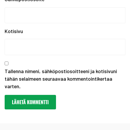
Kiinnostaako kesätyö F...
Erasmus+ SCORES -hankk...
SUOMEN JOUKKUE EYOF-TA...
SEO hakee urheilijoita...
Kotisivu
Olympiakomitean tiedot...
Annetaan Suomen nuoril...
Vanhempi nuoren urheil...
Kevään haku urheiluaka...
Tallenna nimeni, sähköpostiosoitteeni ja kotisivuni
tähän selaimeen seuraavaa kommentointikertaa
varten.