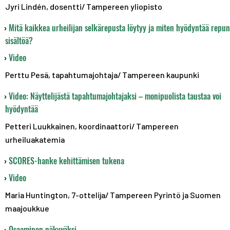
Jyri Lindén, dosentti/ Tampereen yliopisto
Mitä kaikkea urheilijan selkärepusta löytyy ja miten hyödyntää repun
sisältöä?
Video
Perttu Pesä, tapahtumajohtaja/ Tampereen kaupunki
Video: Näyttelijästä tapahtumajohtajaksi – monipuolista taustaa voi
hyödyntää
Petteri Luukkainen, koordinaattori/ Tampereen
urheiluakatemia
SCORES-hanke kehittämisen tukena
Video
Maria Huntington, 7-ottelija/ Tampereen Pyrintö ja Suomen
maajoukkue
Osaaminen näkyväksi