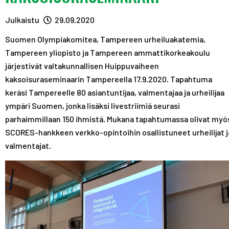
A
R
R
S
A
A
Julkaistu
29.09.2020
T
S
S
Suomen Olympiakomitea, Tampereen urheiluakatemia,
T
T
Tampereen yliopisto ja Tampereen ammattikorkeakoulu
järjestivät valtakunnallisen Huippuvaiheen
kaksoisuraseminaarin Tampereella 17.9.2020. Tapahtuma
keräsi Tampereelle 80 asiantuntijaa, valmentajaa ja urheilijaa
ympäri Suomen, jonka lisäksi livestriimiä seurasi
parhaimmillaan 150 ihmistä. Mukana tapahtumassa olivat myö
SCORES-hankkeen verkko-opintoihin osallistuneet urheilijat j
valmentajat.