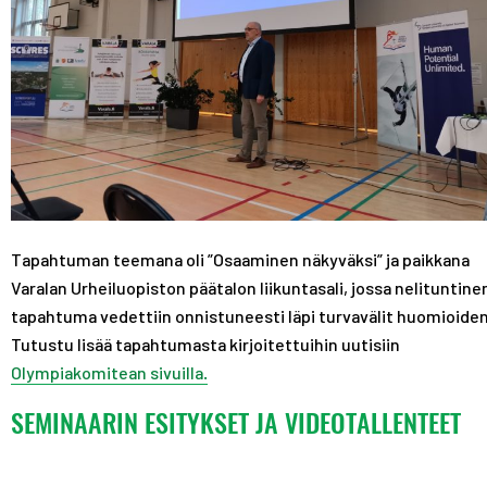
Tapahtuman teemana oli ”Osaaminen näkyväksi” ja paikkana
Varalan Urheiluopiston päätalon liikuntasali, jossa nelituntine
tapahtuma vedettiin onnistuneesti läpi turvavälit huomioiden
Tutustu lisää tapahtumasta kirjoitettuihin uutisiin
Olympiakomitean sivuilla.
SEMINAARIN ESITYKSET JA VIDEOTALLENTEET