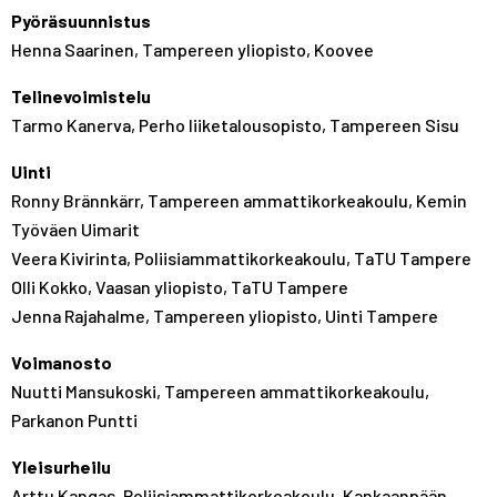
Pyöräsuunnistus
Henna Saarinen, Tampereen yliopisto, Koovee
Telinevoimistelu
Tarmo Kanerva, Perho liiketalousopisto, Tampereen Sisu
Uinti
Ronny Brännkärr, Tampereen ammattikorkeakoulu, Kemin
Työväen Uimarit
Veera Kivirinta, Poliisiammattikorkeakoulu, TaTU Tampere
Olli Kokko, Vaasan yliopisto, TaTU Tampere
Jenna Rajahalme, Tampereen yliopisto, Uinti Tampere
Voimanosto
Nuutti Mansukoski, Tampereen ammattikorkeakoulu,
Parkanon Puntti
Yleisurheilu
Arttu Kangas, Poliisiammattikorkeakoulu, Kankaanpään