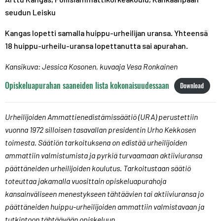
seudun Leisku
Kangas lopetti samalla huippu-urheilijan uransa. Yhteensä
18 huippu-urheilu-uransa lopettanutta sai apurahan.
Kansikuva: Jessica Kosonen, kuvaaja Vesa Ronkainen
Opiskeluapurahan saaneiden lista kokonaisuudessaan
Download
Urheilijoiden Ammattienedistämissäätiö (URA) perustettiin
vuonna 1972 silloisen tasavallan presidentin Urho Kekkosen
toimesta. Säätiön tarkoituksena on edistää urheilijoiden
ammattiin valmistumista ja pyrkiä turvaamaan aktiiviuransa
päättäneiden urheilijoiden koulutus. Tarkoitustaan säätiö
toteuttaa jakamalla vuosittain opiskeluapurahoja
kansainväliseen menestykseen tähtäävien tai aktiiviuransa jo
päättäneiden huippu-urheilijoiden ammattiin valmistavaan ja
tutkintoon tähtäävään opiskeluun.