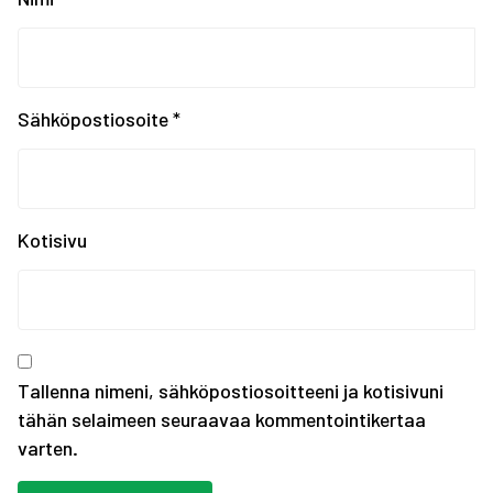
EYOF Sarajevo 2019: To...
Painonnoston ja voiman...
EYOF SARAJEVO 2019: En...
Tampereen kaupungin ka...
Sähköpostiosoite
*
Kiinnostaako kesätyö F...
Erasmus+ SCORES -hankk...
SUOMEN JOUKKUE EYOF-TA...
SEO hakee urheilijoita...
Kotisivu
Olympiakomitean tiedot...
Annetaan Suomen nuoril...
Vanhempi nuoren urheil...
Kevään haku urheiluaka...
Tallenna nimeni, sähköpostiosoitteeni ja kotisivuni
tähän selaimeen seuraavaa kommentointikertaa
varten.