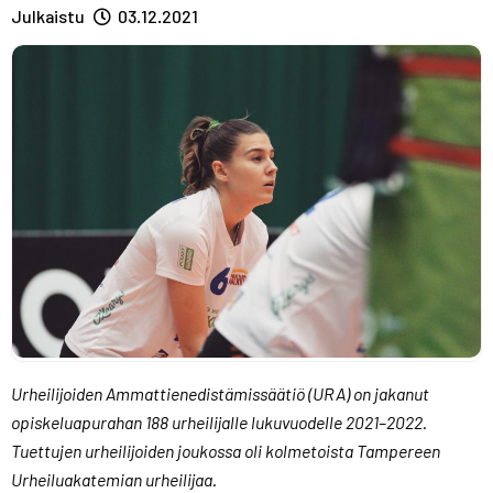
A
R
R
Julkaistu
03.12.2021
S
A
A
T
S
S
T
T
Urheilijoiden Ammattienedistämissäätiö (URA) on jakanut
opiskeluapurahan 188 urheilijalle lukuvuodelle 2021–2022.
Tuettujen urheilijoiden joukossa oli kolmetoista Tampereen
Urheiluakatemian urheilijaa.