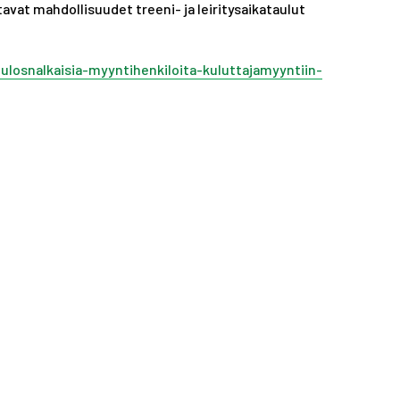
A
ustavat mahdollisuudet treeni- ja leiritysaikataulut
S
T
tulosnalkaisia-myyntihenkiloita-kuluttajamyyntiin-