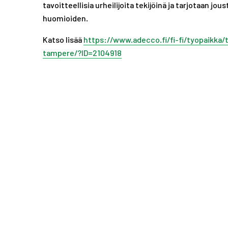
tavoitteellisia urheilijoita tekijöinä ja tarjotaan jo
huomioiden.
Katso lisää
https://www.adecco.fi/fi-fi/tyopaikka/
tampere/?ID=2104918