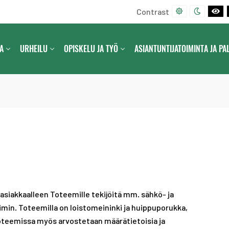
Contrast
D
N
B
E
I
L
F
G
A
A
URHEILU
OPISKELU JA TYÖ
ASIANTUNTIJATOIMINTA JA PA
A
H
C
U
T
K
L
C
A
T
O
N
C
N
D
O
T
W
N
R
H
T
A
I
R
S
T
A
T
E
S
C
T
O
siakkaalleen Toteemille tekijöitä mm. sähkö- ja
N
min. Toteemilla on loistomeininki ja huippuporukka,
T
Toteemissa myös arvostetaan määrätietoisia ja
R