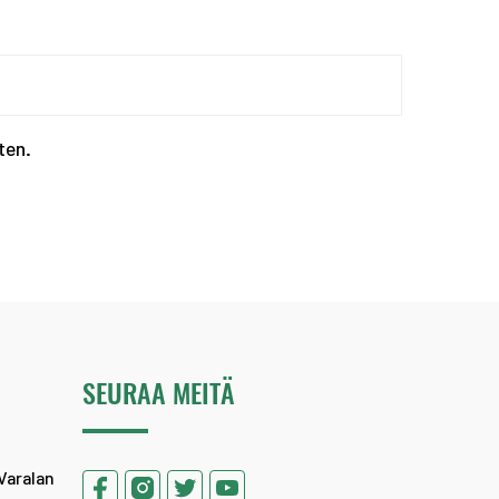
Kevään haku urheiluaka...
ten.
SEURAA MEITÄ
Varalan