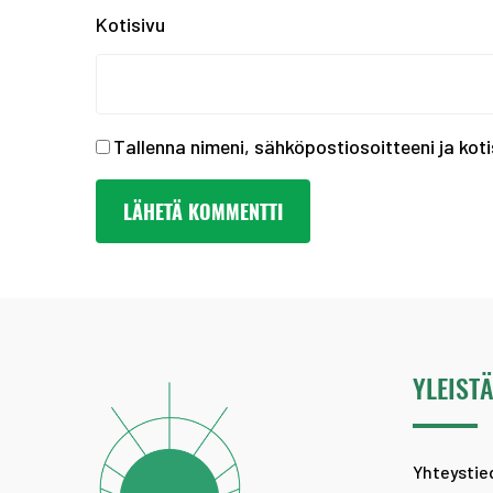
Kotisivu
Tallenna nimeni, sähköpostiosoitteeni ja ko
YLEIST
Yhteystie