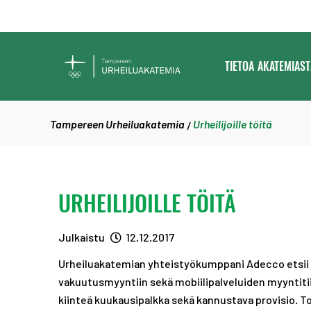
SIIRRY SISÄLTÖÖN
TAMPEREEN
TIETOA AKATEMIAST
URHEILUAKATEMIA
Tampereen Urheiluakatemia
Urheilijoille töitä
/
URHEILIJOILLE TÖITÄ
Julkaistu
12.12.2017
Urheiluakatemian yhteistyökumppani Adecco etsii a
vakuutusmyyntiin sekä mobiilipalveluiden myyntitii
kiinteä kuukausipalkka sekä kannustava provisio. 