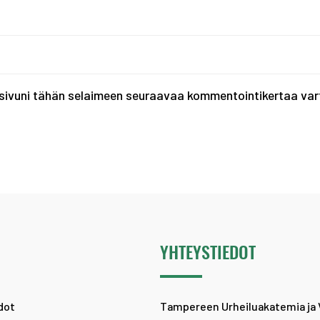
tisivuni tähän selaimeen seuraavaa kommentointikertaa var
Ä
YHTEYSTIEDOT
dot
Tampereen Urheiluakatemia ja 