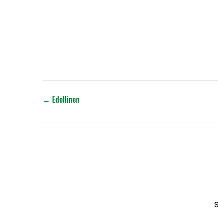
←
Edellinen
S