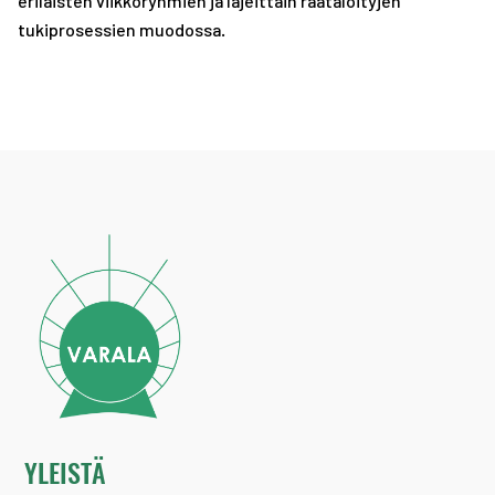
erilaisten viikkoryhmien ja lajeittain räätälöityjen
tukiprosessien muodossa.
YLEISTÄ