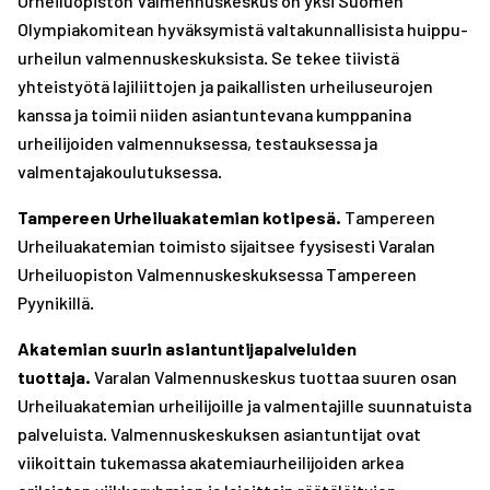
Urheiluopiston Valmennuskeskus on yksi Suomen
A
R
R
Olympiakomitean hyväksymistä valtakunnallisista huippu-
S
A
A
urheilun valmennuskeskuksista. Se tekee tiivistä
T
S
S
yhteistyötä lajiliittojen ja paikallisten urheiluseurojen
T
T
kanssa ja toimii niiden asiantuntevana kumppanina
urheilijoiden valmennuksessa, testauksessa ja
valmentajakoulutuksessa.
Tampereen Urheiluakatemian kotipesä.
Tampereen
Urheiluakatemian toimisto sijaitsee fyysisesti Varalan
Urheiluopiston Valmennuskeskuksessa Tampereen
Pyynikillä.
Akatemian suurin asiantuntijapalveluiden
tuottaja.
Varalan Valmennuskeskus tuottaa suuren osan
Urheiluakatemian urheilijoille ja valmentajille suunnatuista
palveluista. Valmennuskeskuksen asiantuntijat ovat
viikoittain tukemassa akatemiaurheilijoiden arkea