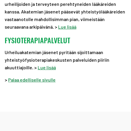
urheilijoiden ja terveyteen perehtyneiden lääkäreiden
kanssa. Akatemian jäsenet pääsevät yhteistyölääkäreiden
vastaanotolle mahdollisimman pian, viimeistään
seuraavana arkipäivänä. >
Lue lisää
FYSIOTERAPIAPALVELUT
Urheiluakatemian jäsenet pyritään sijoittamaan
yhteistyöfysioterapiakeskusten palveluiden piiriin
akuuttiajoille. >
Lue lisää
>
Palaa edelliselle sivulle