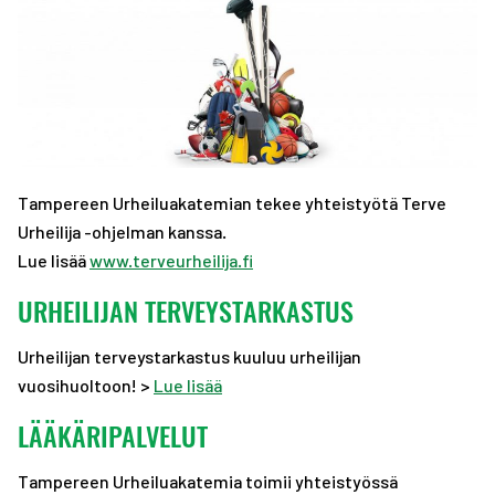
A
R
R
S
A
A
T
S
S
T
T
Tampereen Urheiluakatemian tekee yhteistyötä Terve
Urheilija -ohjelman kanssa.
Lue lisää
www.terveurheilija.fi
URHEILIJAN TERVEYSTARKASTUS
Urheilijan terveystarkastus kuuluu urheilijan
vuosihuoltoon! >
Lue lisää
LÄÄKÄRIPALVELUT
Tampereen Urheiluakatemia toimii yhteistyössä