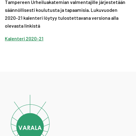
Tampereen Urheiluakatemian valmentajille järjestetään
A
R
R
säännöllisesti koulutusta ja tapaamisia. Lukuvuoden
S
A
A
2020-21 kalenteri löytyy tulostettavana versiona alla
T
S
S
T
T
olevasta linkistä
Kalenteri 2020-21